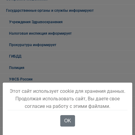
Государственные органы и службы информируют
Учреждения Здравоохранения
Налоговая инспекция информирует
Прокуратура информирует
ГИБДД
Полиция
УФСБ России
Этот сайт использует cookie для хранения данных.
Росреестр
Продолжая использовать сайт, Вы даете свое
УФМС
согласие на работу с этими файлами.
Государственное казенное учреждение «Кадровый центр Кузбасса»
OK
Территориальный Центр занятости населения города Белово
Таможня