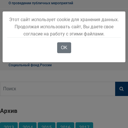
О проведении публичных мероприятий
"Мои документы" г. Белово
Этот сайт использует cookie для хранения данных.
Прокуратура разъясняет
Продолжая использовать сайт, Вы даете свое
согласие на работу с этими файлами.
Транспортная прокуратура информирует
Военный комиссариат городов Белово и Гурьевск, Беловского
OK
района Кемеровской области – Кузбасса
Социальный фонд России
Архив
2013
2014
2015
2016
2017