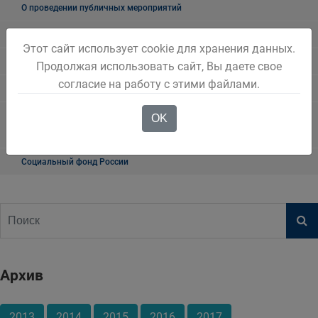
О проведении публичных мероприятий
"Мои документы" г. Белово
Этот сайт использует cookie для хранения данных.
Прокуратура разъясняет
Продолжая использовать сайт, Вы даете свое
согласие на работу с этими файлами.
Транспортная прокуратура информирует
Военный комиссариат городов Белово и Гурьевск, Беловского
OK
района Кемеровской области – Кузбасса
Социальный фонд России
Архив
2013
2014
2015
2016
2017