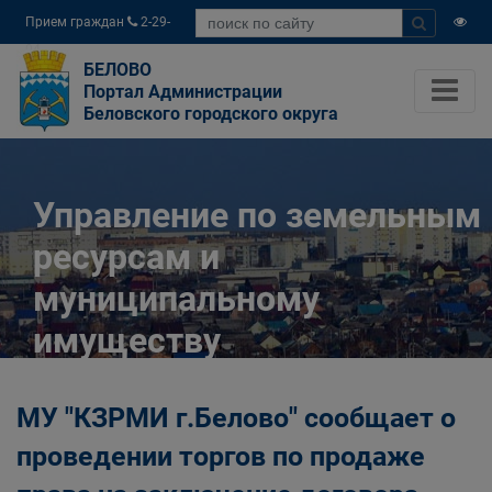
Прием граждан
2-29-
04
БЕЛОВО
Портал Администрации
Беловского городского округа
Управление по земельным
ресурсам и
муниципальному
имуществу
Администрации
МУ "КЗРМИ г.Белово" сообщает о
Беловского городского
проведении торгов по продаже
округа