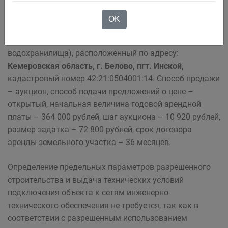
населенных пунктов общей площадью 38 771 кв. м с
разрешенным использованием – общее пользование
OK
водными объектами (организация зоны массового
отдыха людей (пляжа) на берегу Беловского
водохранилища), расположенный по адресу:
Кемеровская область, г. Белово, пгт. Инской,
кадастровый номер 42:21:0504001:14. Способ продажи
– аукцион, способ подачи предложений о цене –
открытый, начальная величина годовой арендной
платы – 364 000 рублей, шаг аукциона – 10 920 рублей,
размер задатка – 72 800 рублей, срок договора
аренды земельного участка – 36 месяцев.
Определение предельных параметров разрешенного
строительства и выдача технических условий
подключения объекта к сетям инженерно-
технического обеспечения не требуется, так как в
соответствии с разрешенным использованием