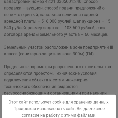
кадастровый номер 42:21:0305001:240. Способ
продажи – аукцион, способ подачи предложений о
цене – открытый, начальная величина годовой
арендной платы – 518 000 рублей, шаг аукциона – 15
540 рублей, размер задатка – 103 600 рублей, срок
договора аренды земельного участка – 60 месяцев.
Земельный участок расположен в зоне предприятий III
класса (санитарно-защитная зона 300м) (П4).
Предельные параметры разрешенного строительства
определяются проектом. Технические условия
подключения объекта к сетям инженерно-
технического обеспечения выдаются
ресурсоснабжающими организациями при наличии
договора аренды земельного участка.
Этот сайт использует cookie для хранения данных.
Продолжая использовать сайт, Вы даете свое
Лот 9.
Земельный участок из состава земель
согласие на работу с этими файлами.