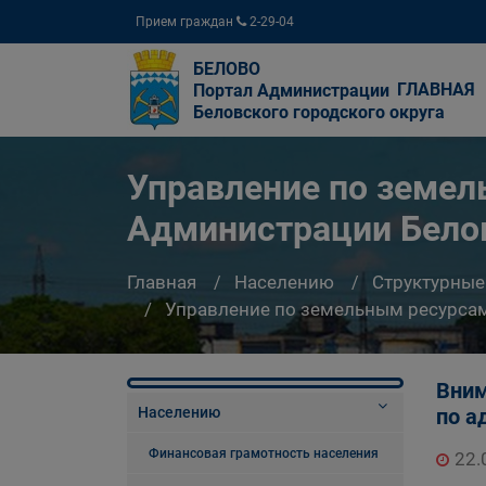
Прием граждан
2-29-04
БЕЛОВО
ГЛАВНАЯ
Портал Администрации
Беловского городского округа
Управление по земе
Администрации Белов
Главная
Населению
Структурные
Управление по земельным ресурсам
Вним
Населению
по а
Финансовая грамотность населения
22.