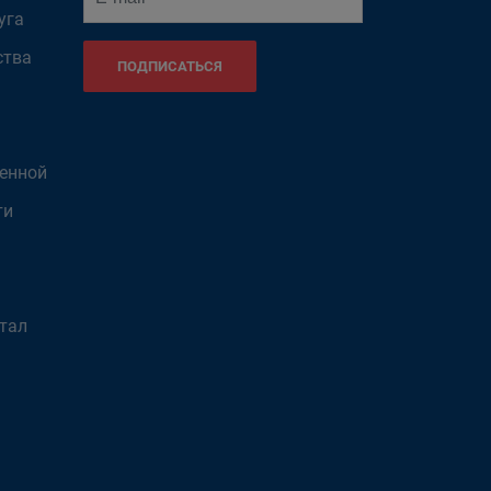
уга
ства
ПОДПИСАТЬСЯ
венной
ти
тал