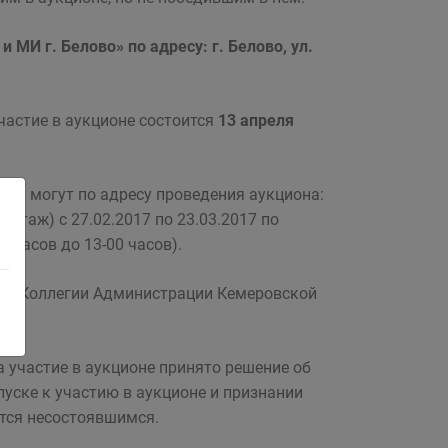
 МИ г. Белово» по адресу: г. Белово, ул.
частие в аукционе состоится
13 апреля
ца могут по адресу проведения аукциона:
(2 этаж) с 27.02.2017 по 23.03.2017 по
0 часов до 13-00 часов).
ием Коллегии Администрации Кемеровской
а участие в аукционе принято решение об
опуске к участию в аукционе и признании
ется несостоявшимся.