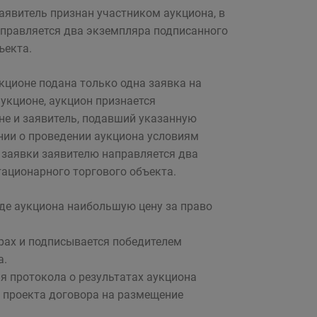
заявитель признан участником аукциона, в
направляется два экземпляра подписанного
ъекта.
укционе подана только одна заявка на
аукционе, аукцион признается
не и заявитель, подавший указанную
нии о проведении аукциона условиям
й заявки заявителю направляется два
ационарного торгового объекта.
де аукциона наибольшую цену за право
ярах и подписывается победителем
а.
я протокола о результатах аукциона
 проекта договора на размещение