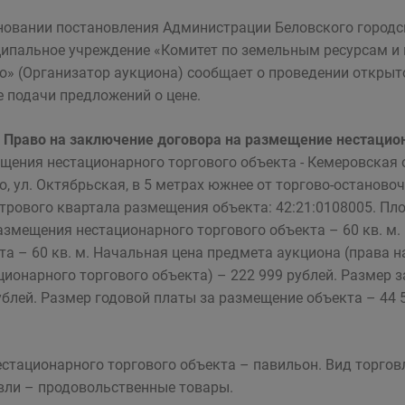
новании постановления Администрации Беловского городск
ипальное учреждение «Комитет по земельным ресурсам и
о» (Организатор аукциона) сообщает о проведении открыто
 подачи предложений о цене.
Право на заключение договора на размещение нестацион
щения нестационарного торгового объекта - Кемеровская об
о, ул. Октябрьская, в 5 метрах южнее от торгово-останово
трового квартала размещения объекта: 42:21:0108005. Пл
азмещения нестационарного торгового объекта – 60 кв. м
та – 60 кв. м. Начальная цена предмета аукциона (права 
ционарного торгового объекта) – 222 999 рублей. Размер з
ублей. Размер годовой платы за размещение объекта – 44 
естационарного торгового объекта – павильон. Вид торгов
вли – продовольственные товары.