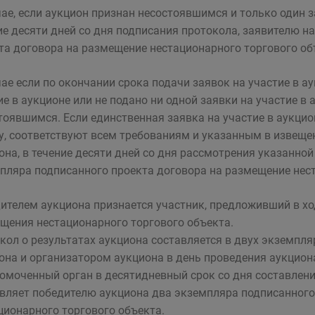
чае, если аукцион признан несостоявшимся и только один 
ие десяти дней со дня подписания протокола, заявителю 
та договора на размещение нестационарного торгового об
чае если по окончании срока подачи заявок на участие в а
ие в аукционе или не подано ни одной заявки на участие в 
тоявшимся. Если единственная заявка на участие в аукцио
у, соответствуют всем требованиям и указанным в извеще
она, в течение десяти дней со дня рассмотрения указанно
пляра подписанного проекта договора на размещение нест
ителем аукциона признается участник, предложивший в хо
щения нестационарного торгового объекта.
кол о результатах аукциона составляется в двух экземпл
она и организатором аукциона в день проведения аукцион
омоченный орган в десятидневный срок со дня составлени
вляет победителю аукциона два экземпляра подписанного
ционарного торгового объекта.