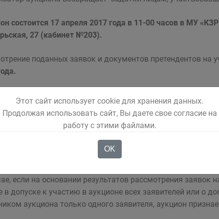
он состоится 17 апреля 2017 года в 11-00 часов в МУ «КЗР и
рьская, 27 (кабинет №203).
отрение поданных заявок и документов претендентов на у
года.
омиться с аукционной документацией заинтересованные ли
Этот сайт использует cookie для хранения данных.
вская область, г. Белово, ул. Октябрьская, д. 27, каб. 207 
Продолжая использовать сайт, Вы даете свое согласие на
им дням и числам с 09-00 часов до 16-00 часов (обед с 12-0
работу с этими файлами.
он проводится в порядке, предусмотренном Постановлен
OK
ти от 30.11.2010 №530.
чае, если на основании результатов рассмотрения заявок н
е в допуске к участию в аукционе всех заявителей или о д
ником аукциона только одного заявителя, аукцион призна