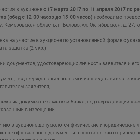
частия в аукционе
с 17 марта 2017 по 11 апреля 2017 по р
сов (обед с 12-00 часов до 13-00 часов)
необходимо предост
у: Кемеровская область, г. Белово, ул. Октябрьская, д. 27, 
явка на участие в аукционе по установленной форме с ука
та задатка (2 экз.);
пии документов, удостоверяющих личность заявителя и его
кумент, подтверждающий полномочия представителя заявите
тавителем заявителя;
атежный документ с отметкой банка, подтверждающий внес
 указанный в извещении.
стию в аукционе допускаются физические и юридические 
жаще оформленные документы в соответствии с приведен