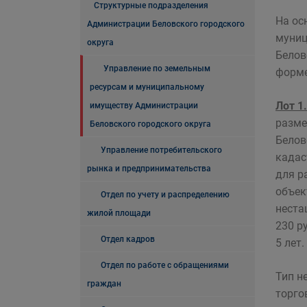
Структурные подразделения
На ос
Администрации Беловского городского
муниц
округа
Белов
Управление по земельным
форме
ресурсам и муниципальному
Лот 1.
имуществу Администрации
разме
Беловского городского округа
Белов
Управление потребительского
кадас
рынка и предпринимательства
для р
объек
Отдел по учету и распределению
неста
жилой площади
230 р
Отдел кадров
5 лет.
Отдел по работе с обращениями
Тип н
граждан
торго