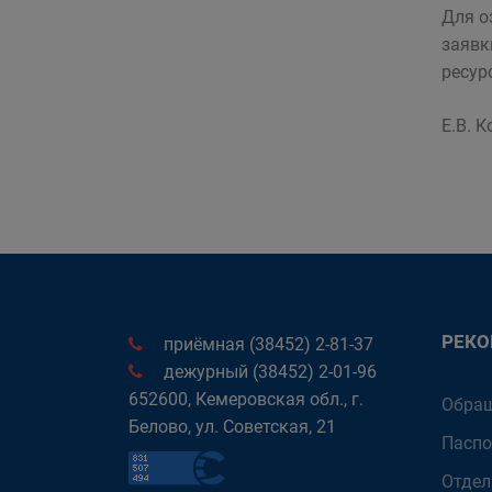
Для о
заявк
ресур
Е.В. 
РЕК
приёмная (38452) 2-81-37
дежурный (38452) 2-01-96
652600, Кемеровская обл., г.
Обращ
Белово, ул. Советская, 21
Паспо
Отдел