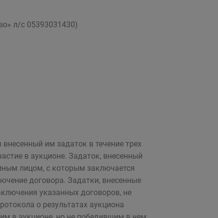
во» л/с 05393031430)
 внесенный им задаток в течение трех
астие в аукционе. Задаток, внесенный
 иным лицом, с которым заключается
лючение договора. Задатки, внесенные
аключения указанных договоров, не
протокола о результатах аукциона
м в аукционе, но не победившим в нем.