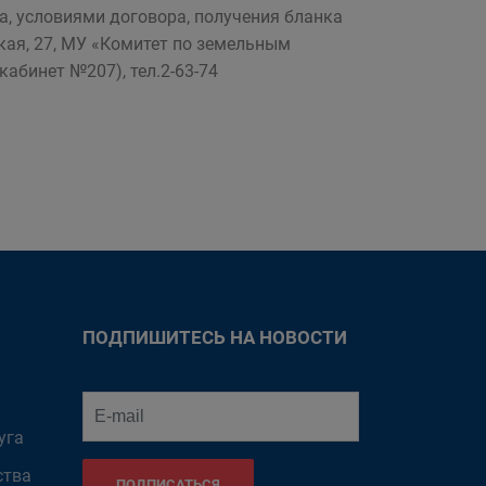
, условиями договора, получения бланка
ская, 27, МУ «Комитет по земельным
абинет №207), тел.2-63-74
ПОДПИШИТЕСЬ НА НОВОСТИ
уга
ства
ПОДПИСАТЬСЯ