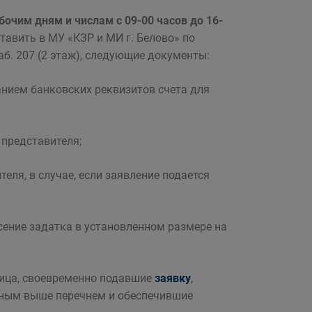
абочим дням и числам с 09-00 часов до 16-
авить в МУ «КЗР и МИ г. Белово» по
каб. 207 (2 этаж), следующие документы:
занием банковских реквизитов счета для
 представителя;
ля, в случае, если заявление подается
ение задатка в установленном размере на
лица, своевременно подавшие
заявку
,
ным выше перечнем и обеспечившие