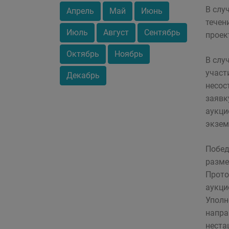
В слу
Апрель
Май
Июнь
течен
Июль
Август
Сентябрь
проек
Октябрь
Ноябрь
В слу
участ
Декабрь
несос
заявк
аукци
экзем
Побед
разме
Прото
аукци
Уполн
напра
неста