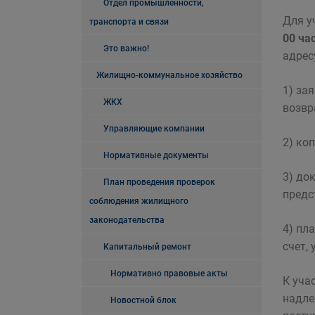
Отдел промышленности,
Для у
транспорта и связи
00 ча
Это важно!
адрес
Жилищно-коммунальное хозяйство
1) за
ЖКХ
возвра
Управляющие компании
2) ко
Нормативные документы
3) до
План проведения проверок
предс
соблюдения жилищного
законодательства
4) пл
счет,
Капитальный ремонт
Нормативно правовые акты
К уча
надле
Новостной блок