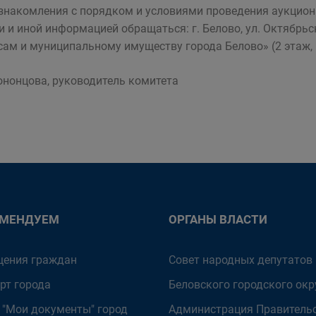
знакомления с порядком и условиями проведения аукциона
и и иной информацией обращаться: г. Белово, ул. Октябрь
сам и муниципальному имуществу города Белово» (2 этаж, к
Кононцова, руководитель комитета
ОМЕНДУЕМ
ОРГАНЫ ВЛАСТИ
ения граждан
Совет народных депутатов
рт города
Беловского городского окр
 "Мои документы" город
Администрация Правитель