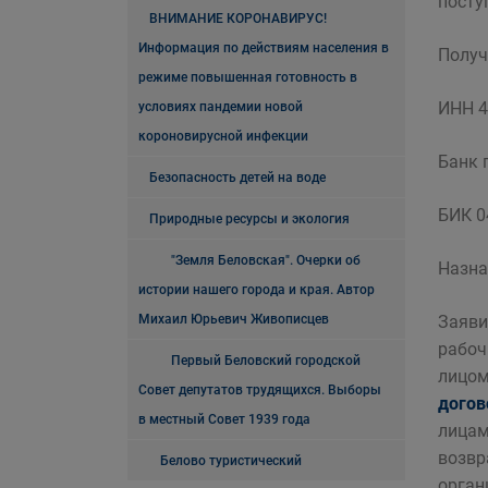
посту
ВНИМАНИЕ КОРОНАВИРУС!
Информация по действиям населения в
Получ
режиме повышенная готовность в
ИНН 4
условиях пандемии новой
короновирусной инфекции
Банк 
Безопасность детей на воде
БИК 0
Природные ресурсы и экология
"Земля Беловская". Очерки об
Назна
истории нашего города и края. Автор
Михаил Юрьевич Живописцев
Заяви
рабоч
Первый Беловский городской
лицом
Совет депутатов трудящихся. Выборы
догов
в местный Совет 1939 года
лицам
возвр
Белово туристический
орган