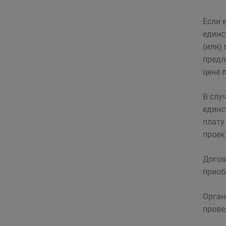
Если 
единс
(или)
предл
цене 
В слу
единс
плату
проек
Догов
приоб
Орган
прове