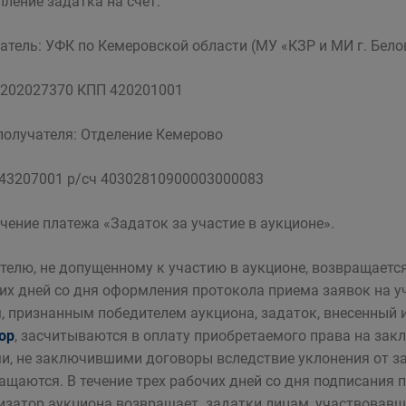
пление задатка на счет:
атель: УФК по Кемеровской области (МУ «КЗР и МИ г. Бело
202027370 КПП 420201001
получателя: Отделение Кемерово
43207001 р/сч 40302810900003000083
чение платежа «Задаток за участие в аукционе».
телю, не допущенному к участию в аукционе, возвращается
их дней со дня оформления протокола приема заявок на уч
, признанным победителем аукциона, задаток, внесенный
ор
, засчитываются в оплату приобретаемого права на зак
и, не заключившими договоры вследствие уклонения от з
ащаются. В течение трех рабочих дней со дня подписания 
изатор аукциона возвращает задатки лицам, участвовавши