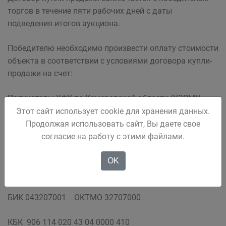
торгов в течение пяти рабочих дней с даты
подведения итогов аукциона.
Победителю необходимо произвести оплату стоимости
объекта в соответствии с условиями договора купли-
продажи на счет:
Получатель: УФК по Кемеровской области (УЗРМИ
АБГО л/с 04393206180
Этот сайт использует cookie для хранения данных.
Продолжая использовать сайт, Вы даете свое
Банк: Отделение Кемерово
согласие на работу с этими файлами.
ИНН 4202051608 КПП 420201001 Р/СЧЕТ
OK
40101810400000010007
БИК 043207001 ОКТМО 32707000
КБК 906 114 020 43 04 0000 410