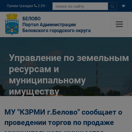
Прием граждан
2-29-
04
БЕЛОВО
Портал Администрации
Беловского городского округа
Управление по земельным
ресурсам и
муниципальному
имуществу
Администрации
МУ "КЗРМИ г.Белово" сообщает о
Беловского городского
проведении торгов по продаже
округа