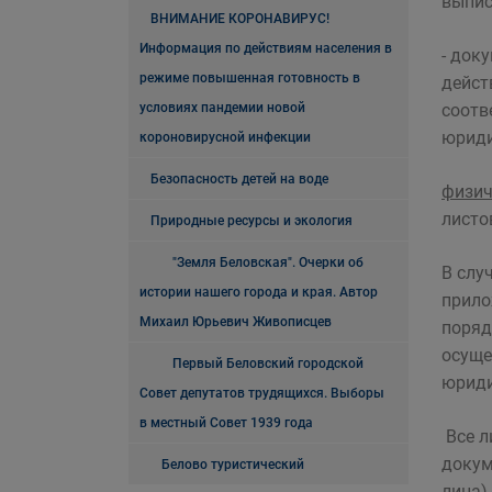
выпис
ВНИМАНИЕ КОРОНАВИРУС!
Информация по действиям населения в
- док
режиме повышенная готовность в
дейст
условиях пандемии новой
соотв
юриди
короновирусной инфекции
Безопасность детей на воде
физич
листо
Природные ресурсы и экология
"Земля Беловская". Очерки об
В слу
истории нашего города и края. Автор
прило
Михаил Юрьевич Живописцев
поряд
осуще
Первый Беловский городской
юриди
Совет депутатов трудящихся. Выборы
в местный Совет 1939 года
Все л
докум
Белово туристический
лица)