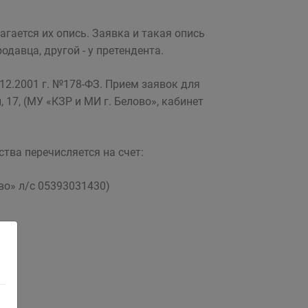
гается их опись. Заявка и такая опись
одавца, другой - у претендента.
12.2001 г. №178-ФЗ. Прием заявок для
, 17, (МУ «КЗР и МИ г. Белово», кабинет
тва перечисляется на счет:
во» л/с 05393031430)