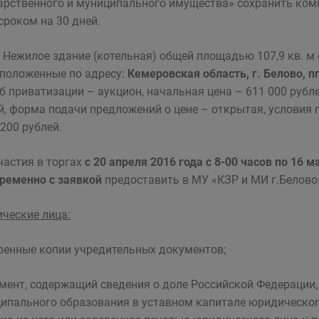
арственного и муниципального имущества» сохранить ком
 сроком на 30 дней.
Нежилое здание (котельная) общей площадью 107,9 кв. м
сположенные по адресу:
Кемеровская область, г. Белово, пг
б приватизации – аукцион, начальная цена – 611 000 рубле
й, форма подачи предложений о цене – открытая, условия
 200 рублей.
частия в торгах
с 20 апреля 2016 года с 8-00 часов по 16 м
ременно с заявкой
предоставить в МУ «КЗР и МИ г.Белов
ческие лица:
еренные копии учредительных документов;
умент, содержащий сведения о доле Российской Федерации
ипального образования в уставном капитале юридического