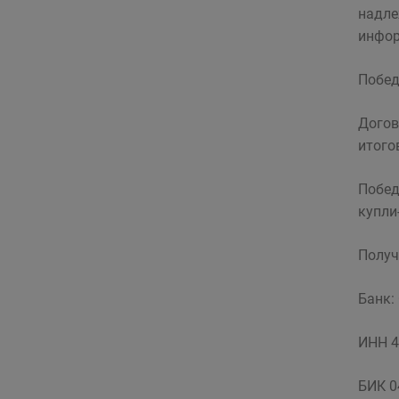
надле
инфор
Побед
Догов
итого
Побед
купли
Получ
Банк:
ИНН 4
БИК 