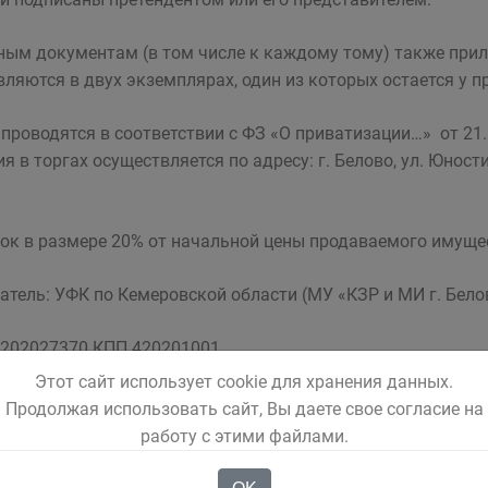
ным документам (в том числе к каждому тому) также прила
вляются в двух экземплярах, один из которых остается у пр
 проводятся в соответствии с ФЗ «О приватизации…» от 21.
ия в торгах осуществляется по адресу: г. Белово, ул. Юности
ок в размере 20% от начальной цены продаваемого имущес
атель: УФК по Кемеровской области (МУ «КЗР и МИ г. Бело
202027370 КПП 420201001
Этот сайт использует cookie для хранения данных.
получателя: Отделение Кемерово
Продолжая использовать сайт, Вы даете свое согласие на
работу с этими файлами.
43207001 р/сч 40302810900003000083