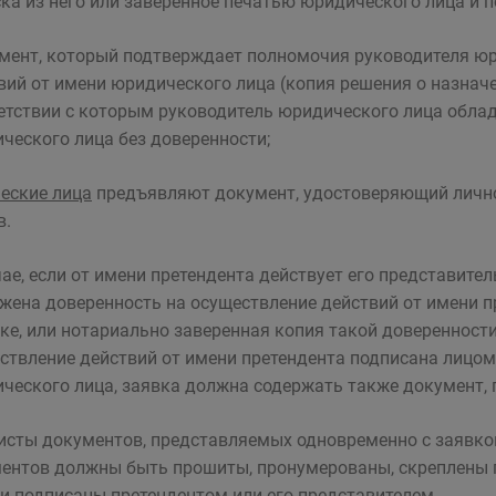
ка из него или заверенное печатью юридического лица и п
умент, который подтверждает полномочия руководителя ю
вий от имени юридического лица (копия решения о назначен
етствии с которым руководитель юридического лица обла
ческого лица без доверенности;
еские лица
предъявляют документ, удостоверяющий личнос
в.
чае, если от имени претендента действует его представите
жена доверенность на осуществление действий от имени п
ке, или нотариально заверенная копия такой доверенности.
ствление действий от имени претендента подписана лицо
ческого лица, заявка должна содержать также документ,
исты документов, представляемых одновременно с заявко
ентов должны быть прошиты, пронумерованы, скреплены 
 и подписаны претендентом или его представителем.