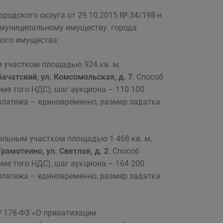
родского округа от 29.10.2015 № 34/198-н
 муниципальному имуществу города
ного имущества:
 участком площадью 924 кв. м,
Бачатский, ул. Комсомольская, д. 7
. Способ
оме того НДС), шаг аукциона – 110 100
 платежа – единовременно, размер задатка
ельным участком площадью 1 468 кв. м,
Грамотеино, ул. Светлая, д. 2
. Способ
оме того НДС), шаг аукциона – 164 200
 платежа – единовременно, размер задатка
 № 178-ФЗ «О приватизации