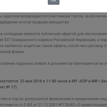
OK
чение платежа «Задаток за участие в аукционе».
 задатков возвращаются участникам торгов, за исключени
одведения итогов продажи имущества.
е сообщение является публичной офертой для заключения 
ей 437 Гражданского кодекса Российской Федерации, а под
ка являются акцептом такой оферты, после чего договор 
енной форме.
отрение поданных заявок и документов претендентов на у
 состоятся 23 мая 2016 в 11-00 часов в МУ «КЗР и МИ г.Бел
нет № 17)
.
стию в торгах допускаются физические и юридические лиц
етствии со ст.5 ФЗ от 21.12.2001 №178-ФЗ «О приватизаци