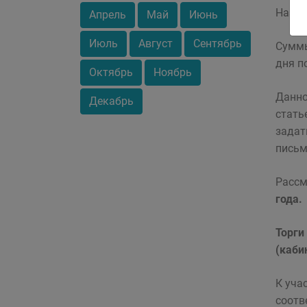
Назна
Апрель
Май
Июнь
Июль
Август
Сентябрь
Суммы
дня п
Октябрь
Ноябрь
Данно
Декабрь
стать
задат
письм
Рассм
года.
Торги
(каби
К уча
соотв