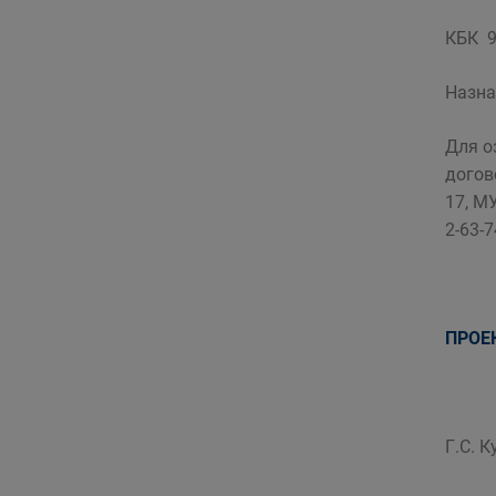
КБК 9
Назна
Для о
догов
17, М
2-63-7
ПРОЕ
Г.С. 