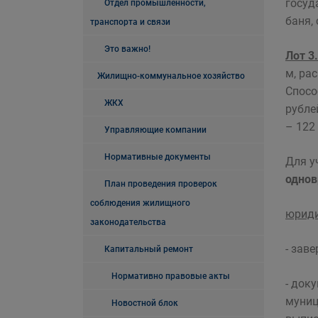
госуд
Отдел промышленности,
баня,
транспорта и связи
Это важно!
Лот 3.
м, ра
Жилищно-коммунальное хозяйство
Спосо
ЖКХ
рубле
– 122
Управляющие компании
Нормативные документы
Для у
однов
План проведения проверок
соблюдения жилищного
юриди
законодательства
- зав
Капитальный ремонт
Нормативно правовые акты
- док
муниц
Новостной блок