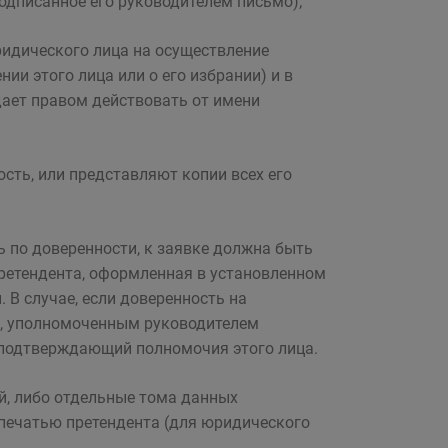
одписанное его руководителем письмо);
ридического лица на осуществление
ии этого лица или о его избрании) и в
дает правом действовать от имени
ть, или представляют копии всех его
ль по доверенности, к заявке должна быть
ретендента, оформленная в установленном
 В случае, если доверенность на
м, уполномоченным руководителем
 подтверждающий полномочия этого лица.
й, либо отдельные тома данных
печатью претендента (для юридического