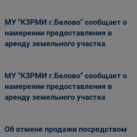
Главная
Населению
Структурные подразделения Администрации
МУ "КЗРМИ г.Белово" сообщает о
Беловского городского округа
Управление по земельным ресурсам и
намерении предоставления в
муниципальному имуществу Администрации
аренду земельного участка
Беловского городского округа
МУ "КЗРМИ г.Белово" сообщает о
намерении предоставления в
аренду земельного участка
Об отмене продажи посредством