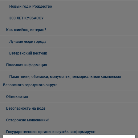
Новый год и Рождество
300 ЛЕТ КУЗБАССУ
Как живёшь, ветеран?
Лучшие люди города
Ветеранский вестник
Полезная информация
Памятники, обелиски, монументы, мемориальные комплексы
Беловского городского округа
Объявления
Безопасность на воде
Осторожно мошенники!
Государственные органы и службы информируют