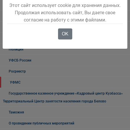
Этот сайт использует cookie для хранения данных.
Учреждения Здравоохранения
Продолжая использовать сайт, Вы даете свое
Налоговая инспекция информирует
согласие на работу с этими файлами.
Прокуратура информирует
OK
ГИБДД
Полиция
УФСБ России
Росреестр
УФМС
Государственное казенное учреждение «Кадровый центр Кузбасса»
Территориальный Центр занятости населения города Белово
Таможня
О проведении публичных мероприятий