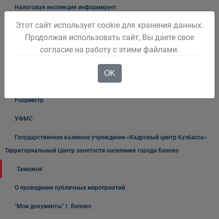
Налоговая инспекция информирует
Этот сайт использует cookie для хранения данных.
Прокуратура информирует
Продолжая использовать сайт, Вы даете свое
ГИБДД
согласие на работу с этими файлами.
Полиция
OK
УФСБ России
Росреестр
УФМС
Государственное казенное учреждение «Кадровый центр Кузбасса»
Территориальный Центр занятости населения города Белово
Таможня
О проведении публичных мероприятий
"Мои документы" г. Белово