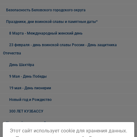
Безопасность Беловского городского округа
Праздники, дни воинской славы и памятные даты*
8 Марта - Международный женский день
23 февраля - день воинской славы России - День защитника
Отечества
День Шахтёра
9 Мая - День Победы
19 мая - День пионерии
Новый год и Рождество
300 ЛЕТ КУЗБАССУ
Как живёшь, ветеран?
Этот сайт использует cookie для хранения данных.
Лучшие люди города