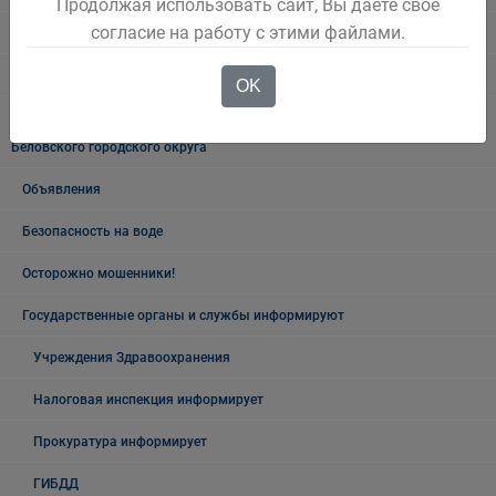
Продолжая использовать сайт, Вы даете свое
согласие на работу с этими файлами.
Ветеранский вестник
Полезная информация
OK
Памятники, обелиски, монументы, мемориальные комплексы
Беловского городского округа
Объявления
Безопасность на воде
Осторожно мошенники!
Государственные органы и службы информируют
Учреждения Здравоохранения
Налоговая инспекция информирует
Прокуратура информирует
ГИБДД