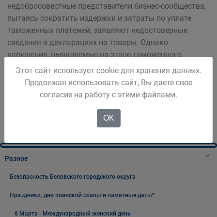
недобросовестные представители бизнес-сообщества,
пытаясь сократить издержки и затраты по уплате
таможенных платежей, заявляют недостоверные
сведения в декларациях на товары. Однако
нарушения, выявляемые на этапе таможенного
контроля после выпуска товаров чреваты для них
Этот сайт использует cookie для хранения данных.
незапланированными расходами на таможенные
Продолжая использовать сайт, Вы даете свое
платежи, пени и штрафы, возбуждением дел об
согласие на работу с этими файлами.
административных правонарушениях и уголовных
дел.
OK
Разное
Безопасность Беловского городского округа
Праздники, дни воинской славы и памятные даты*
8 Марта - Международный женский день