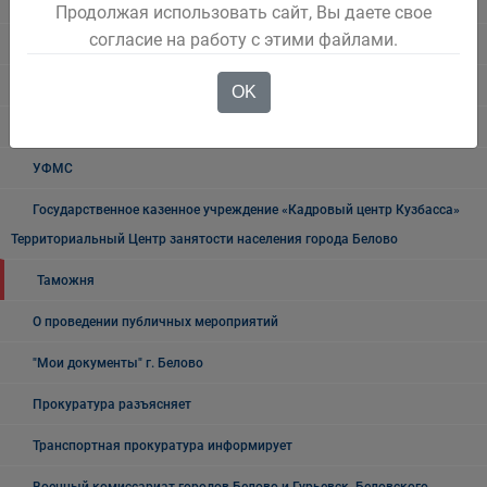
ГИБДД
Продолжая использовать сайт, Вы даете свое
согласие на работу с этими файлами.
Полиция
УФСБ России
OK
Росреестр
УФМС
Государственное казенное учреждение «Кадровый центр Кузбасса»
Территориальный Центр занятости населения города Белово
Таможня
О проведении публичных мероприятий
"Мои документы" г. Белово
Прокуратура разъясняет
Транспортная прокуратура информирует