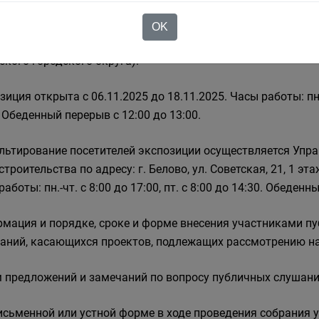
мационные материалы, журнал учета посетителей экспози
OK
тавлены по адресу: г. Белово, ул. Советская, 21, 1 эт
ского городского округа).
зиция открыта с 06.11.2025 до 18.11.2025. Часы работы: п
. Обеденный перерыв с 12:00 до 13:00.
льтирование посетителей экспозиции осуществляется Упр
троительства по адресу: г. Белово, ул. Советская, 21, 1 эта
аботы: пн.-чт. с 8:00 до 17:00, пт. с 8:00 до 14:30. Обеденн
мация и порядке, сроке и форме внесения участниками п
аний, касающихся проектов, подлежащих рассмотрению н
 предложений и замечаний по вопросу публичных слушани
письменной или устной форме в ходе проведения собрания 