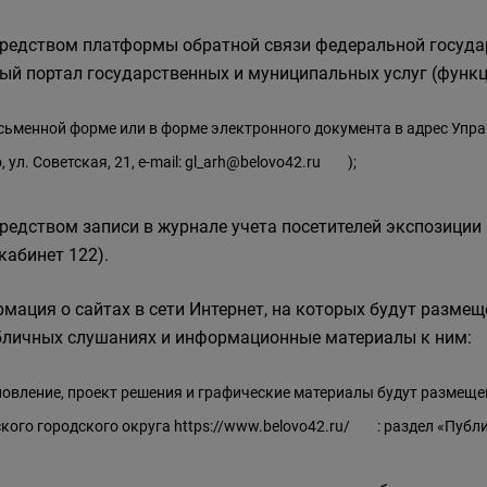
средством платформы обратной связи федеральной госуд
ый портал государственных и муниципальных услуг (функц
исьменной форме или в форме электронного документа в адрес Упра
 ул. Советская, 21, e-mail:
gl_arh@belovo42.ru
);
средством записи в журнале учета посетителей экспозиции пр
 кабинет 122).
мация о сайтах в сети Интернет, на которых будут разм
бличных слушаниях и информационные материалы к ним:
овление, проект решения и графические материалы будут размещ
кого городского округа
https://www.belovo42.ru/
: раздел «Публ