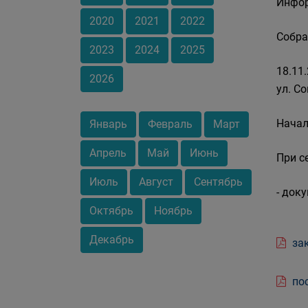
Инфор
2020
2021
2022
Собра
2023
2024
2025
18.11
2026
ул. Со
Начал
Январь
Февраль
Март
Апрель
Май
Июнь
При с
Июль
Август
Сентябрь
- док
Октябрь
Ноябрь
Декабрь
зак
пос