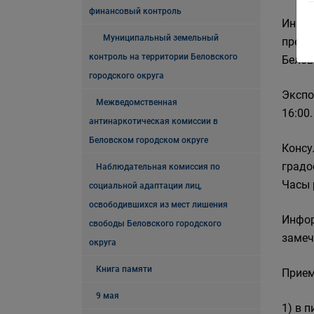
финансовый контроль
Инфор
Муниципальный земельный
предс
контроль на территории Беловского
Белов
городского округа
Экспо
Межведомственная
16:00
антинаркотическая комиссии в
Беловском городском округе
Консу
градос
Наблюдательная комиссия по
Часы р
социальной адаптации лиц,
освободившихся из мест лишения
Инфор
свободы Беловского городского
замеч
округа
Книга памяти
Прием
9 мая
1) в 