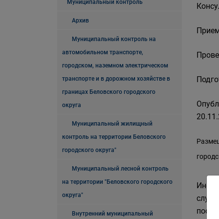
Муниципальный контроль
Консу
Архив
Прием
Муниципальный контроль на
автомобильном транспорте,
Прове
городском, наземном электрическом
Подго
транспорте и в дорожном хозяйстве в
границах Беловского городского
Опубл
округа
20.11.
Муниципальный жилищный
контроль на территории Беловского
Размещ
городского округа"
городс
Муниципальный лесной контроль
на территории "Беловского городского
Инфор
округа"
слуша
посещ
Внутренний муниципальный