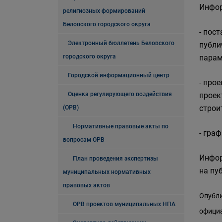
Инфор
религиозных формирований
Беловского городского округа
- пос
Электронный бюллетень Беловского
публи
городского округа
парам
Городской информационный центр
- про
Оценка регулирующего воздействия
проек
строи
(ОРВ)
Нормативные правовые акты по
- гра
вопросам ОРВ
Инфор
План проведения экспертизы
на пу
муниципальных нормативных
правовых актов
Опубли
ОРВ проектов муниципальных НПА
официа