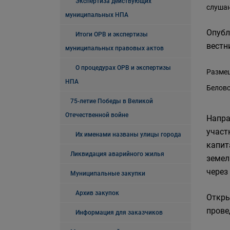
Экспертиза действующих
слушан
муниципальных НПА
Опубл
Итоги ОРВ и экспертизы
вестни
муниципальных правовых актов
О процедурах ОРВ и экспертизы
Размещ
НПА
Беловс
75-летие Победы в Великой
Отечественной войне
Напра
участ
Их именами названы улицы города
капит
Ликвидация аварийного жилья
земел
через
Муниципальные закупки
Архив закупок
Откры
прове
Информация для заказчиков