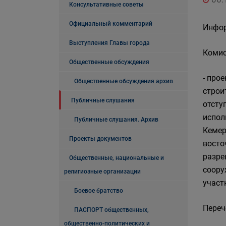
Консультативные советы
Официальный комментарий
Инфор
Выступления Главы города
Комис
Общественные обсуждения
- про
Общественные обсуждения архив
строи
Публичные слушания
отсту
испол
Публичные слушания. Архив
Кемер
Проекты документов
восто
разре
Общественные, национальные и
соору
религиозные организации
участ
Боевое братство
Переч
ПАСПОРТ общественных,
общественно-политических и