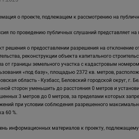
мация о проекте, подлежащем к рассмотрению на публич
сия по проведению публичных слушаний представляет на 
ект решения о предоставлении разрешения на отклонение 
тельства, реконструкции объекта капитального строитель
па от границы земельного участка с кадастровым номером
ьзования «под базу», площадью 2372 кв. метров, располож
овская область - Кузбасс, Беловский городской округ, г. Бе
чной сторон уменьшить до расстояния 0 метров и установи
шенных 3 метров до 0 метров, за пределами которых запре
жений при условии соблюдения разрешенного максимально
ка 60 %.
ень информационных материалов к проекту, подлежащему