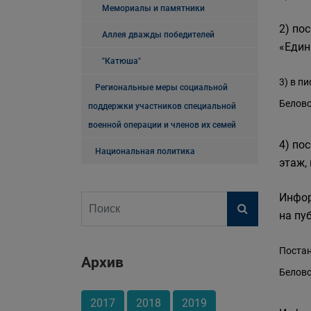
Мемориалы и памятники
2) по
Аллея дважды победителей
«Един
"Катюша"
3) в п
Региональные меры социальной
Белово,
поддержки участников специальной
военной операции и членов их семей
4) по
Национальная политика
этаж,
Инфор
на пу
Постан
Архив
Беловс
2017
2018
2019