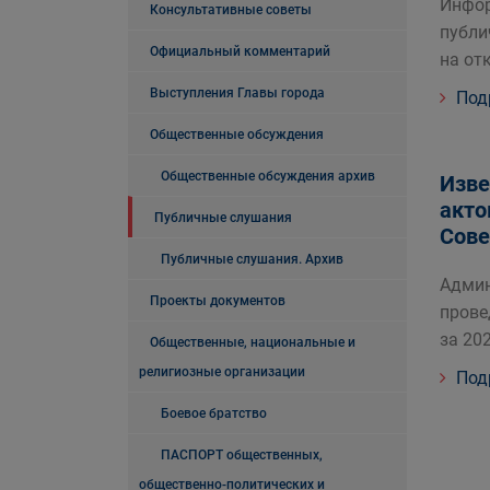
Инфор
Консультативные советы
публи
Официальный комментарий
на от
Выступления Главы города
Под
Общественные обсуждения
Общественные обсуждения архив
Изве
акто
Публичные слушания
Сове
Публичные слушания. Архив
Админ
Проекты документов
прове
за 202
Общественные, национальные и
религиозные организации
Под
Боевое братство
ПАСПОРТ общественных,
общественно-политических и