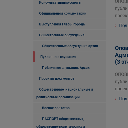
ОПОВ
Консультативные советы
публи
Официальный комментарий
проек
Выступления Главы города
Под
Общественные обсуждения
Общественные обсуждения архив
Опов
Адми
Публичные слушания
(3 э
Публичные слушания. Архив
ОПОВ
Проекты документов
публи
проек
Общественные, национальные и
религиозные организации
Под
Боевое братство
ПАСПОРТ общественных,
общественно-политических и