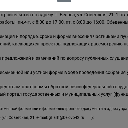
льтирование посетителей экспозиции осуществляется упра
троительства по адресу: г. Белово, ул. Советская, 21, 1 эта
аботы: пн.-чт. с 8:00 до 17:00, пт. с 8:00 до 16:00. Обеденн
мация и порядке, сроке и форме внесения частниками пу
аний, касающихся проектов, подлежащих рассмотрению н
 предложений и замечаний по вопросу публичных слушани
письменной или устной форме в ходе проведения собрания
средством платформы обратной связи федеральной госуд
ый портал государственных и муниципальных услуг (функц
исьменной форме или в форме электронного документа в адрес упра
 ул. Советская, 21, e-mail:
gl_arh@belovo42.ru
);