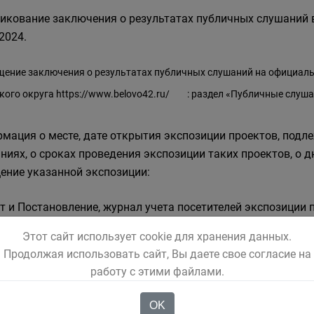
икование заключения о результатах публичных слушаний в 
2024.
ение заключения о результатах публичных слушаний на официаль
кого округа
https://www.belovo42.ru/
: раздел «Публичные слушан
мация о месте, дате открытия экспозиции проектов, под
ниях, о сроках проведения экспозиции таких проектов, о д
ение указанной экспозиции:
т и Постановление, журнал учета посетителей экспозиции 
тавлены по адресу: г. Белово, ул. Советская, 21, 1 этаж, к
Этот сайт использует cookie для хранения данных.
ского городского округа).
Продолжая использовать сайт, Вы даете свое согласие на
работу с этими файлами.
зиция открыта с 14.11.2024 до 26.11.2024. Часы работы: п
. Обеденный перерыв с 12:00 до 13:00.
OK