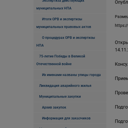
Экспертиза действующих
Опубл
муниципальных НПА
Размещ
Итоги ОРВ и экспертизы
https:
муниципальных правовых актов
О процедурах ОРВ и экспертизы
Откры
НПА
14.11.
75-летие Победы в Великой
Консу
Отечественной войне
Их именами названы улицы города
Прием
Ликвидация аварийного жилья
Прове
Муниципальные закупки
Подго
Архив закупок
Информация для заказчиков
Подго