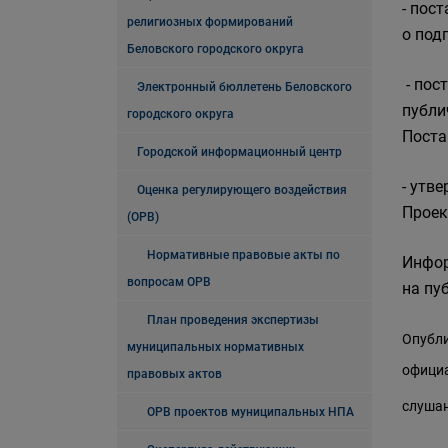
- пос
религиозных формирований
о под
Беловского городского округа
- пос
Электронный бюллетень Беловского
публи
городского округа
Поста
Городской информационный центр
- утв
Оценка регулирующего воздействия
Проек
(ОРВ)
Нормативные правовые акты по
Инфор
вопросам ОРВ
на пу
План проведения экспертизы
Опубли
муниципальных нормативных
официа
правовых актов
слушан
ОРВ проектов муниципальных НПА