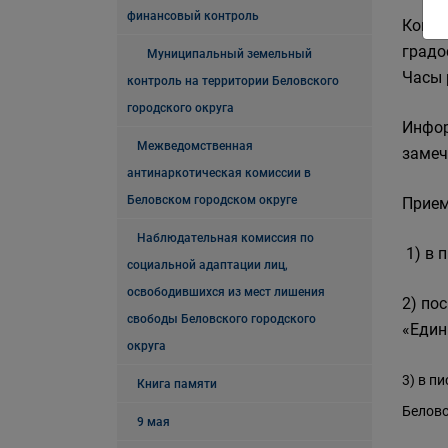
финансовый контроль
Консу
градос
Муниципальный земельный
Часы р
контроль на территории Беловского
городского округа
Инфор
Межведомственная
замеч
антинаркотическая комиссии в
Беловском городском округе
Прием
Наблюдательная комиссия по
1) в 
социальной адаптации лиц,
освободившихся из мест лишения
2) по
свободы Беловского городского
«Един
округа
3) в п
Книга памяти
Белово,
9 мая