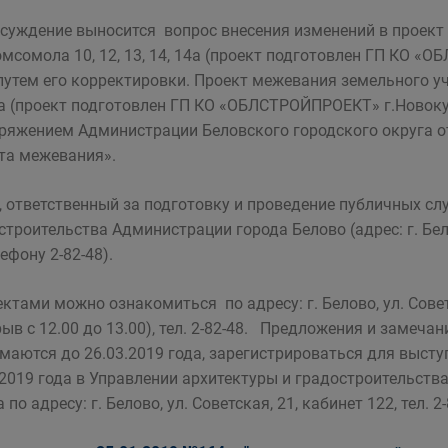
суждение выносится вопрос внесения изменений в проект 
омсомола 10, 12, 13, 14, 14а (проект подготовлен ГП КО 
 путем его корректировки. Проект межевания земельного уча
4а (проект подготовлен ГП КО «ОБЛСТРОЙПРОЕКТ» г.Новоку
ряжением Администрации Беловского городского округа от
та межевания».
, ответственный за подготовку и проведение публичных сл
строительства Администрации города Белово (адрес: г. Бело
ефону 2-82-48).
ектами можно ознакомиться по адресу: г. Белово, ул. Советс
рыв с 12.00 до 13.00), тел. 2-82-48. Предложения и заме
маются до 26.03.2019 года, зарегистрироваться для выст
.2019 года в Управлении архитектуры и градостроительст
 по адресу: г. Белово, ул. Советская, 21, кабинет 122, тел. 2-