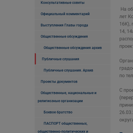
Консультативные советы
На об
Официальный комментарий
лет К
16К),
Выступления Главы города
14, 1
Общественные обсуждения
распо
проек
Общественные обсуждения архив
Публичные слушания
Орган
градо
Публичные слушания. Архив
по тел
Проекты документов
С про
Общественные, национальные и
(пере
религиозные организации
прини
26.03
Боевое братство
округа
ПАСПОРТ общественных,
общественно-политических и