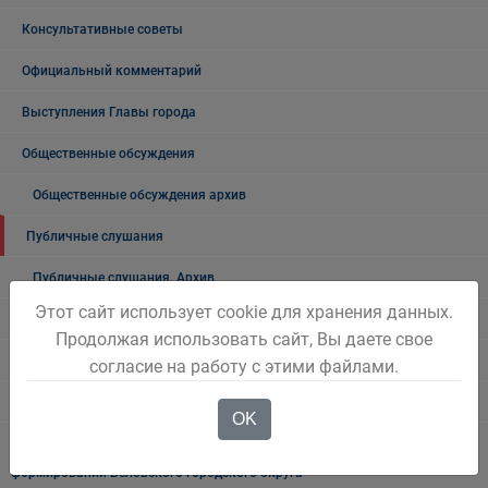
Консультативные советы
Официальный комментарий
Выступления Главы города
Общественные обсуждения
Общественные обсуждения архив
Публичные слушания
Публичные слушания. Архив
Этот сайт использует cookie для хранения данных.
Проекты документов
Продолжая использовать сайт, Вы даете свое
Общественные, национальные и религиозные организации
согласие на работу с этими файлами.
Боевое братство
OK
ПАСПОРТ общественных, общественно-политических и религиозных
формирований Беловского городского округа