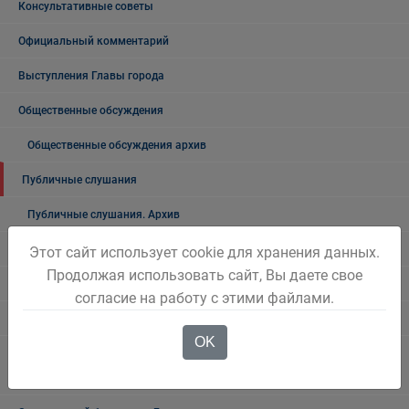
Консультативные советы
Официальный комментарий
Выступления Главы города
Общественные обсуждения
Общественные обсуждения архив
Публичные слушания
Публичные слушания. Архив
Проекты документов
Этот сайт использует cookie для хранения данных.
Продолжая использовать сайт, Вы даете свое
Общественные, национальные и религиозные организации
согласие на работу с этими файлами.
Боевое братство
OK
ПАСПОРТ общественных, общественно-политических и религиозных
формирований Беловского городского округа