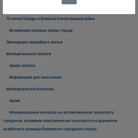
О процедурах ОРВ и экспертизы НПА
75-летие Победы в Великой Отечественной войне
Их именами названы улицы города
Ликвидация аварийного жилья
Муниципальные закупки
Архив закупок
Информация для заказчиков
Муниципальный контроль
Архив
Муниципальный контроль на автомобильном транспорте,
городском, наземном электрическом транспорте и в дорожном
хозяйстве в границах Беловского городского округа