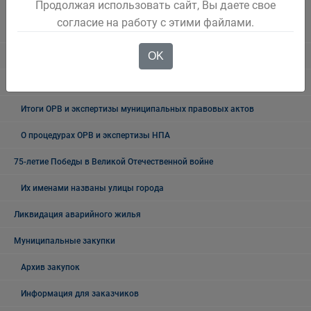
Продолжая использовать сайт, Вы даете свое
План проведения экспертизы муниципальных нормативных
согласие на работу с этими файлами.
правовых актов
OK
ОРВ проектов муниципальных НПА
Экспертиза действующих муниципальных НПА
Итоги ОРВ и экспертизы муниципальных правовых актов
О процедурах ОРВ и экспертизы НПА
75-летие Победы в Великой Отечественной войне
Их именами названы улицы города
Ликвидация аварийного жилья
Муниципальные закупки
Архив закупок
Информация для заказчиков