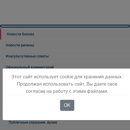
Новости Белова
Новости региона
Консультативные советы
Официальный комментарий
Этот сайт использует cookie для хранения данных.
Выступления Главы города
Продолжая использовать сайт, Вы даете свое
Общественные обсуждения
согласие на работу с этими файлами.
Общественные обсуждения архив
OK
Публичные слушания
Публичные слушания. Архив