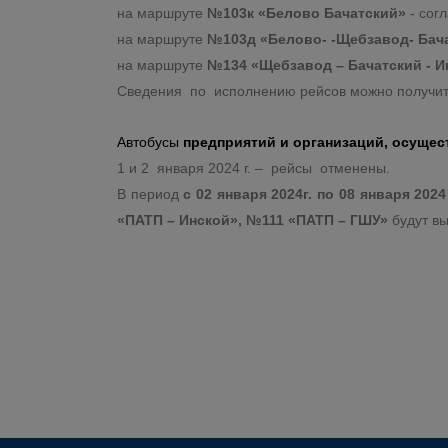
на маршруте
№103к «Белово Бачатский»
- сог
на маршруте
№103д «Белово- -Щебзавод- Бач
на маршруте
№134 «Щебзавод – Бачатский - И
Сведения по исполнению рейсов можно получить
Автобусы
предприятий и организаций, осуще
1 и 2 января 2024 г. – рейсы отменены.
В период
с 02 января 2024г. по 08 января 2
«ПАТП – Инской», №111 «ПАТП – ГШУ»
будут вы