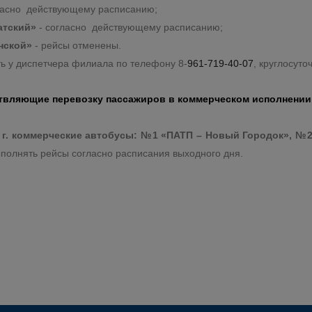
ласно действующему расписанию;
атский»
- согласно действующему расписанию;
нской»
- рейсы отменены.
 у диспетчера филиала по телефону 8-
961-719-40-07
, круглосуто
ствляющие перевозку пассажиров в коммерческом исполнени
024 г. коммерческие автобусы: №1 «ПАТП – Новый Городок», 
полнять рейсы согласно расписания выходного дня.