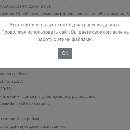
40,20-20,21-00,21-50,23-10.
ичестве 68 рейсов с временем отправления с ост. «Вокзальная»: 5-5
9,12-52,13-15,13-38,14-04,15-10,15-33,15-56,16-42,17-05,17-28,19-0
Этот сайт использует cookie для хранения данных.
0-12,10-35,10-58,11-21,11-44,12-07,12-30,12-53,13-16,13-39,14-02,1
Продолжая использовать сайт, Вы даете свое согласие на
работу с этими файлами.
у диспетчера филиала по телефону 8(38452)6-13-93, круглосуточн
OK
иравтотранс» г. Гурьевск
будут работать в следующем режим
асно действующему расписанию;
енены рейсы:
3:45, 21:20,
20:30;
ачатский»
- согласно действующему расписанию;
Инской»
- рейсы отменены.
 выполняться рейсы:
ласно действующему расписанию;