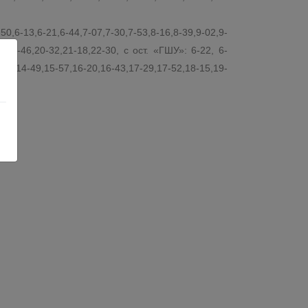
0,6-13,6-21,6-44,7-07,7-30,7-53,8-16,8-39,9-02,9-
0,19-46,20-32,21-18,22-30, с ост. «ГШУ»: 6-22, 6-
4-25,14-49,15-57,16-20,16-43,17-29,17-52,18-15,19-
о.
е: