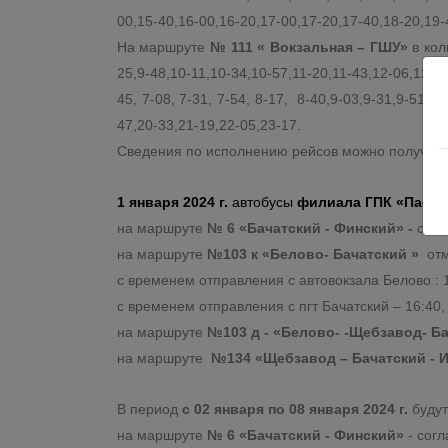
00,15-40,16-00,16-20,17-00,17-20,17-40,18-20,19-
На маршруте
№ 111 « Вокзальная – ГШУ»
в кол
25,9-48,10-11,10-34,10-57,11-20,11-43,12-06,12-2
45, 7-08, 7-31, 7-54, 8-17, 8-40,9-03,9-31,9-51,1
47,20-33,21-19,22-05,23-17.
Сведения по исполнению рейсов можно получить 
1 января 2024 г.
автобусы
филиала ГПК «Пассаж
на маршруте
№ 6 «Бачатский - Финский» -
согл
на маршруте
№103 к «Белово- Бачатский »
отм
с временем отправления с автовокзала Белово : 1
с временем отправления с пгт Бачатский – 16:40, 
на маршруте
№103 д - «Белово- -Щебзавод- Б
на маршруте
№134 «Щебзавод – Бачатский - 
В период
с 02 января по 08 января 2024 г.
будут
на маршруте
№ 6 «Бачатский - Финский»
- сог