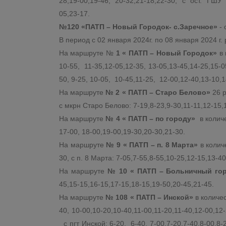
28,19-00,19-46, 20-32,21-18,22-30, с ост. ГШУ 6
05,23-17.
№120 «ПАТП – Новый Городок- с.Заречное»
- 
В период с 02 января 2024г. по 08 января 2024 г
На маршруте №
1 « ПАТП – Новый Городок»
в 
10-55, 11-35,12-05,12-35, 13-05,13-45,14-25,15-05
50, 9-25, 10-05, 10-45,11-25, 12-00,12-40,13-10,1
На маршруте
№ 2 « ПАТП – Старо Белово»
26 р
с мкрн Старо Белово: 7-19,8-23,9-30,11-11,12-15,
На маршруте
№ 4 « ПАТП – по городу»
в количе
17-00, 18-00,19-00,19-30,20-30,21-30.
На маршруте
№ 9 « ПАТП – п. 8 Марта»
в колич
30, с п. 8 Марта: 7-05,7-55,8-55,10-25,12-15,13-4
На маршруте
№ 10 « ПАТП – Больничный го
45,15-15,16-15,17-15,18-15,19-50,20-45,21-45.
На маршруте
№ 108 « ПАТП – Инской»
в количес
40, 10-00,10-20,10-40,11-00,11-20,11-40,12-00,12
с пгт Инской: 6-20, 6-40, 7-00,7-20,7-40,8-00,8-