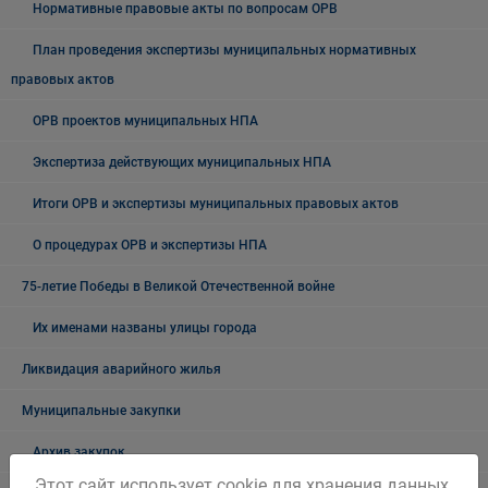
Нормативные правовые акты по вопросам ОРВ
План проведения экспертизы муниципальных нормативных
правовых актов
ОРВ проектов муниципальных НПА
Экспертиза действующих муниципальных НПА
Итоги ОРВ и экспертизы муниципальных правовых актов
О процедурах ОРВ и экспертизы НПА
75-летие Победы в Великой Отечественной войне
Их именами названы улицы города
Ликвидация аварийного жилья
Муниципальные закупки
Архив закупок
Этот сайт использует cookie для хранения данных.