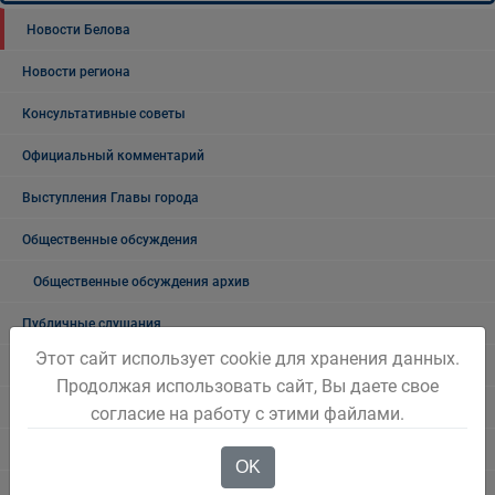
Новости Белова
Новости региона
Консультативные советы
Официальный комментарий
Выступления Главы города
Общественные обсуждения
Общественные обсуждения архив
Публичные слушания
Этот сайт использует cookie для хранения данных.
Публичные слушания. Архив
Продолжая использовать сайт, Вы даете свое
Проекты документов
согласие на работу с этими файлами.
Общественные, национальные и религиозные организации
OK
Боевое братство