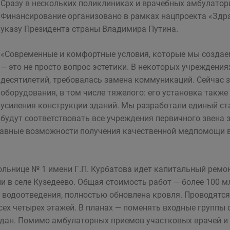
Сразу в нескольких поликлиниках и врачебных амбулатор
Финансирование организовано в рамках нацпроекта «Здра
указу Президента страны Владимира Путина.
«Современные и комфортные условия, которые мы создаем
— это не просто вопрос эстетики. В некоторых учреждени
десятилетий, требовалась замена коммуникаций. Сейчас 
оборудования, в том числе тяжелого: его установка такж
усиления конструкции зданий. Мы разработали единый ст
будут соответствовать все учреждения первичного звена 
равные возможности получения качественной медпомощи в
льнице № 1 имени Г.П. Курбатова идет капитальный ремон
 в селе Кузедеево. Общая стоимость работ — более 100 м
 водоотведения, полностью обновлена кровля. Проводятс
ех четырех этажей. В планах — поменять входные группы с
дан. Помимо амбулаторных приемов участковых врачей и 