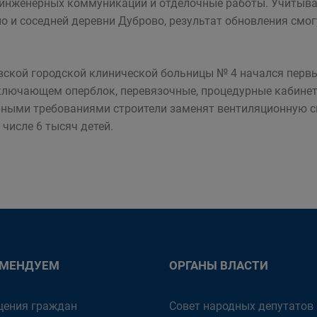
на инженерных коммуникаций и отделочные работы. Учитыва
 и соседней деревни Дуброво, результат обновления смогу
ской городской клинической больницы № 4 начался первы
включающем оперблок, перевязочные, процедурные кабинет
арными требованиями строители заменят вентиляционную с
 числе 6 тысяч детей.
ОМЕНДУЕМ
ОРГАНЫ ВЛАСТИ
ения граждан
Совет народных депутатов