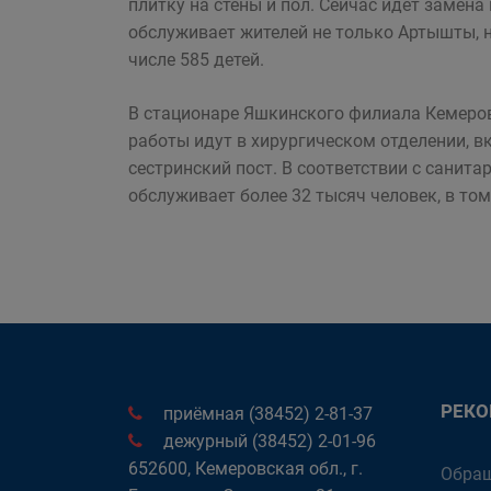
плитку на стены и пол. Сейчас идет заме
обслуживает жителей не только Артышты, но
числе 585 детей.
В стационаре Яшкинского филиала Кемеров
работы идут в хирургическом отделении, 
сестринский пост. В соответствии с санит
обслуживает более 32 тысяч человек, в том
РЕК
приёмная (38452) 2-81-37
дежурный (38452) 2-01-96
652600, Кемеровская обл., г.
Обращ