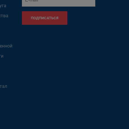
уга
ства
ПОДПИСАТЬСЯ
венной
ти
тал