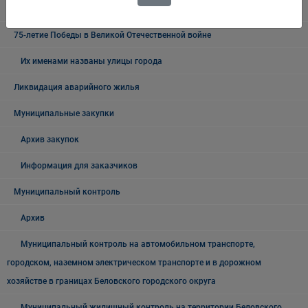
О процедурах ОРВ и экспертизы НПА
75-летие Победы в Великой Отечественной войне
Их именами названы улицы города
Ликвидация аварийного жилья
Муниципальные закупки
Архив закупок
Информация для заказчиков
Муниципальный контроль
Архив
Муниципальный контроль на автомобильном транспорте,
городском, наземном электрическом транспорте и в дорожном
хозяйстве в границах Беловского городского округа
Муниципальный жилищный контроль на территории Беловского