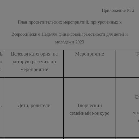
Приложение № 2
План просветительских мероприятий, приуроченных к
Всероссийским Неделям
финансовойграмотности для детей и
молодежи 2023
№
Целевая категория, на
Мероприятие
Т
п/
которую рассчитано
п
мероприятие
С
1.
Дети, родители
Творческий
чр
семейный конкурс