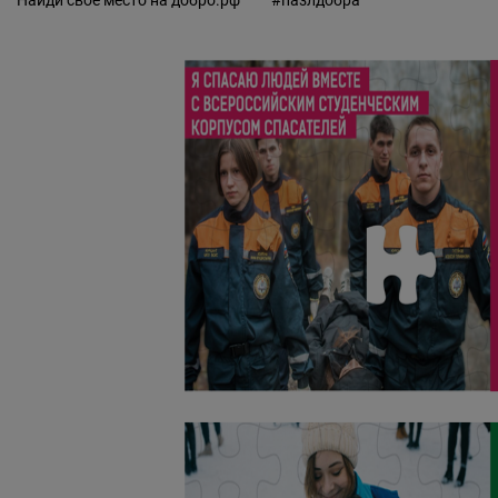
Найди свое место на
добро.рф
#пазлдобра