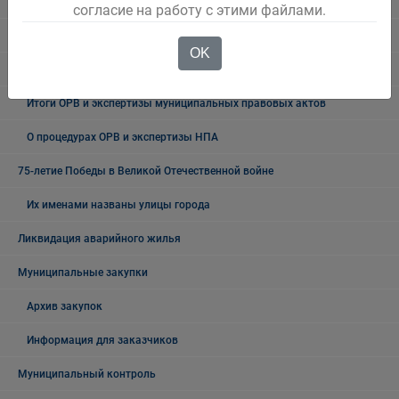
правовых актов
согласие на работу с этими файлами.
ОРВ проектов муниципальных НПА
OK
Экспертиза действующих муниципальных НПА
Итоги ОРВ и экспертизы муниципальных правовых актов
О процедурах ОРВ и экспертизы НПА
75-летие Победы в Великой Отечественной войне
Их именами названы улицы города
Ликвидация аварийного жилья
Муниципальные закупки
Архив закупок
Информация для заказчиков
Муниципальный контроль