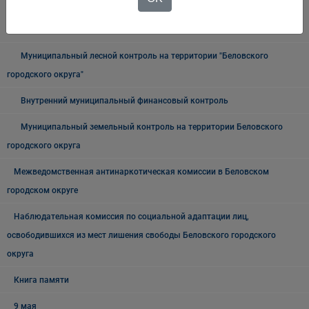
Муниципальный жилищный контроль на территории Беловского
городского округа"
Муниципальный лесной контроль на территории "Беловского
городского округа"
Внутренний муниципальный финансовый контроль
Муниципальный земельный контроль на территории Беловского
городского округа
Межведомственная антинаркотическая комиссии в Беловском
городском округе
Наблюдательная комиссия по социальной адаптации лиц,
освободившихся из мест лишения свободы Беловского городского
округа
Книга памяти
9 мая