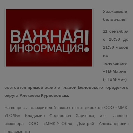
Уважаемые
беловчане!
11 сентября
с 20:30 до
21:30 часов
на
телеканале
«ТВ-Мария»
(«ТВМ-Че»)
состоится прямой эфир с Главой Беловского городского
округа Алексеем Курносовым.
На вопросы телезрителей также ответят директор ООО «ММК-
УГОЛЬ» Владимир Федорович Харченко, и.о. главного
инженера ООО «ММК-УГОЛЬ» Дмитрий Александрович
Герасименко.