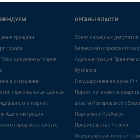
ОМЕНДУЕМ
ОРГАНЫ ВЛАСТИ
ения граждан
Совет народных депутатов
рт города
Беловского городского окр
 "Мои документы" город
Администрация Правитель
о
Кузбасса
ика в отношении
Государственная дума РФ
отки персональных данных
Портал органов государст
ициальном интернет-
власти Кемеровской облас
ле Администрации
Парламент Кузбасса
ского городского округа
Правительство России
Официальный интернет-пор