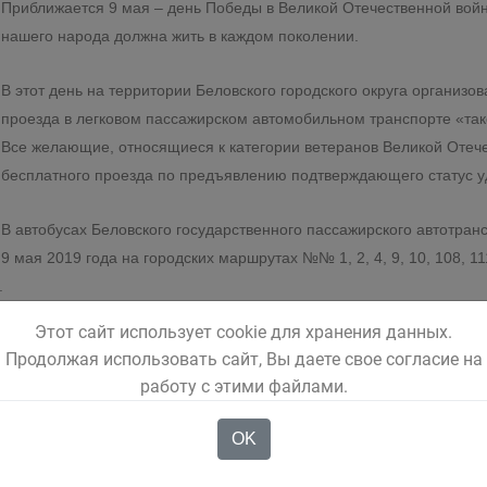
Приближается 9 мая – день Победы в Великой Отечественной войн
нашего народа должна жить в каждом поколении.
В этот день на территории Беловского городского округа организо
проезда в легковом пассажирском автомобильном транспорте «так
Все желающие, относящиеся к категории ветеранов Великой Отече
бесплатного проезда по предъявлению подтверждающего статус у
В автобусах Беловского государственного пассажирского автотран
9 мая 2019 года на городских маршрутах №№ 1, 2, 4, 9, 10, 108, 1
.
Этот сайт использует cookie для хранения данных.
ублей без льгот.
Продолжая использовать сайт, Вы даете свое согласие на
работу с этими файлами.
OK