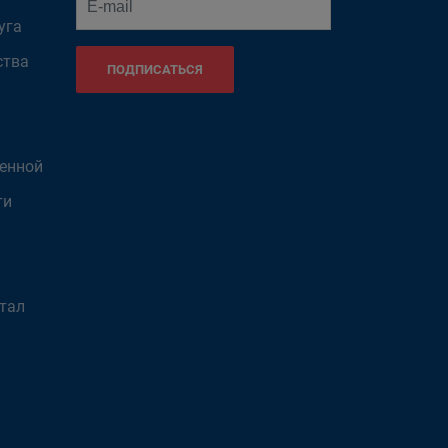
уга
ства
ПОДПИСАТЬСЯ
венной
ти
тал