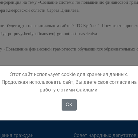
 конференция на тему «Создание системы по повышению финансовой гра
ора Кемеровской области Сергея Цивилева.
нет будет идти на официальном сайте "СТС-Кузбасс". Посмотреть проис
tsiya-po-povysheniyu-finansovoj-gramotnosti-naseleniya.
 тему «Повышение финансовой грамотности обучающихся образовательных
Этот сайт использует cookie для хранения данных.
Продолжая использовать сайт, Вы даете свое согласие на
работу с этими файлами.
OK
ОМЕНДУЕМ
ОРГАНЫ ВЛАСТИ
ения граждан
Совет народных депутатов