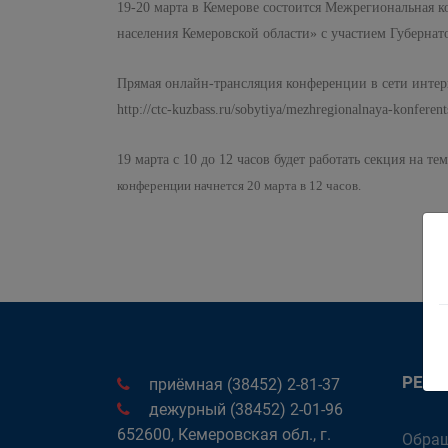
19-20 марта в Кемерове состоится Межрегиональная
населения Кемеровской области» с участием Губернат
Прямая онлайн-трансляция конференции в сети интер
http://ctc-kuzbass.ru/sobytiya/mezhregionalnaya-konferen
19 марта с 10 до 12 часов будет работать секция на
конференции начнется 20 марта в 12 часов.
РЕК
приёмная (38452) 2-81-37
дежурный (38452) 2-01-96
652600, Кемеровская обл., г.
Обращ