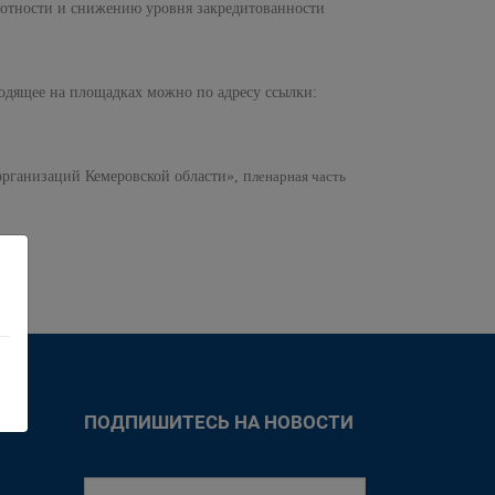
мотности и снижению уровня закредитованности
ходящее на площадках можно по адресу ссылки:
 организаций Кемеровской области»,
п
ленарная часть
ПОДПИШИТЕСЬ НА НОВОСТИ