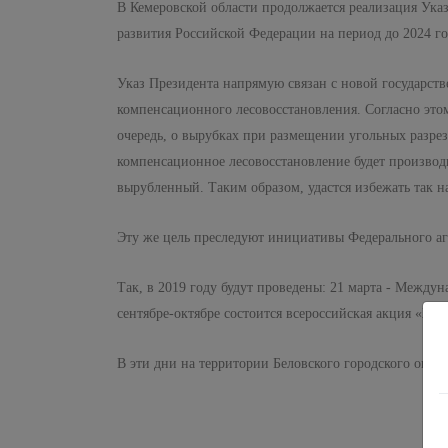
В Кемеровской области продолжается реализация Ука
развития Российской Федерации на период до 2024 го
Указ Президента напрямую связан с новой государст
компенсационного лесовосстановления. Согласно этом
очередь, о вырубках при размещении угольных разрез
компенсационное лесовосстановление будет производ
вырубленный. Таким образом, удастся избежать так н
Эту же цель преследуют инициативы Федерального аг
Так, в 2019 году будут проведены: 21 марта - Междун
сентябре-октябре состоится всероссийская акция «Жив
В эти дни на территории Беловского городского окру