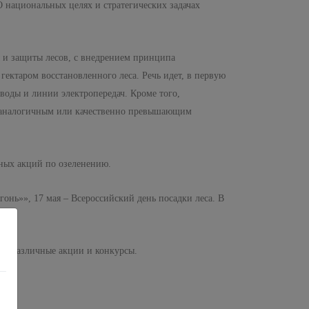
 национальных целях и стратегических задачах
 и защиты лесов, с внедрением принципа
ектаром восстановленного леса. Речь идет, в первую
воды и линии электропередач. Кроме того,
м, аналогичным или качественно превышающим
ных акций по озеленению.
гонь»», 17 мая – Всероссийский день посадки леса. В
ки, различные акции и конкурсы.