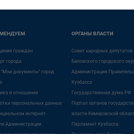
ОМЕНДУЕМ
ОРГАНЫ ВЛАСТИ
ения граждан
Совет народных депутатов
рт города
Беловского городского окр
 "Мои документы" город
Администрация Правитель
о
Кузбасса
ика в отношении
Государственная дума РФ
отки персональных данных
Портал органов государст
ициальном интернет-
власти Кемеровской облас
ле Администрации
Парламент Кузбасса