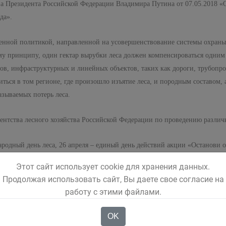
за Президента Российской Федерации Владимира Путина от 07.05.2018 «О
да».
венной политикой, направленной на усовершенствование системы охраны
у принципу, один гектар вырубки леса должен компенсироваться одним г
ов, инфраструктурных и линейных объектов, таких как дороги, трубопро
иться в том регионе, где произошло изъятие леса, и породным составо
азываемых потерь леса.
ентства лесного хозяйства Российской Федерации по проведению различ
ародный день леса, 26 апреля – единый день действий акции «Останови о
и, лес!».
Этот сайт использует cookie для хранения данных.
Продолжая использовать сайт, Вы даете свое согласие на
га будут организованы массовые закладки аллей, экологические субботни
работу с этими файлами.
OK