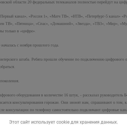
еровской области 20 федеральных телеканалов полностью перейдут на циф
 «Первый канал», «Россия 1», «Матч ТВ», «НТВ», «Петербург-5 канал» «Р
ен ТВ», «Пятница», «Спас», «Домашний», «Звезда», «ТВ3», «Мир», «Му
мы только в «цифре».
 началась с ноября прошлого года.
лонтерского штаба. Ребята прошли обучение по подключению цифрового о
обраться.
 поколения.
рового оборудования в количестве 16 штук, - рассказал руководитель Б
асается консультирования горожан. Они звонят нам, спрашивают о том, 
сле консультации по телефону самостоятельно подключают цифровые кана
а.
Этот сайт использует cookie для хранения данных.