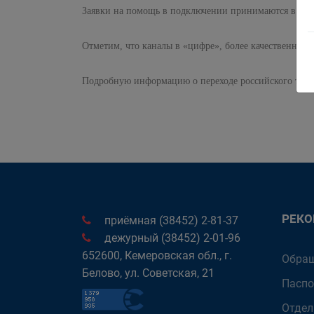
Заявки на помощь в подключении принимаются в тер
Отметим, что каналы в «цифре», более качественные 
Подробную информацию о переходе российского теле
РЕК
приёмная (38452) 2-81-37
дежурный (38452) 2-01-96
652600, Кемеровская обл., г.
Обращ
Белово, ул. Советская, 21
Паспо
Отдел