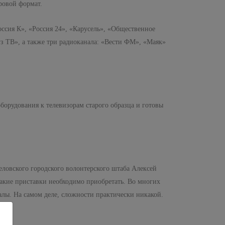
ровой формат.
оссия К», «Россия 24», «Карусель», «Общественное
з ТВ», а также три радиоканала: «Вести ФМ», «Маяк»
борудования к телевизорам старого образца и готовы
еловского городского волонтерского штаба Алексей
какие приставки необходимо приобретать. Во многих
лы. На самом деле, сложности практически никакой.