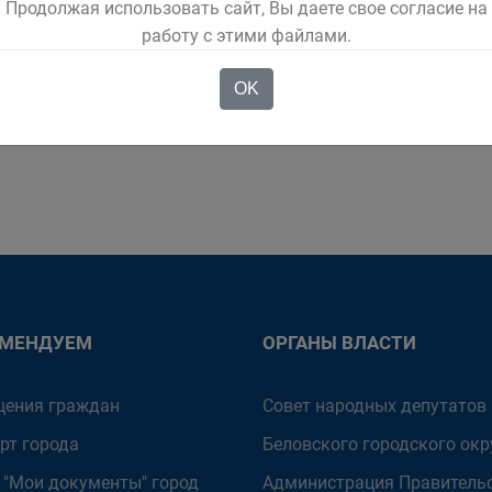
Продолжая использовать сайт, Вы даете свое согласие на
риториальных управлениях или Центре молодежной политики и туризма 
работу с этими файлами.
по звуку и изображению, уже доступны.
OK
видения на цифровое вещание можно также узнать на сайте СМОТРИЦИФ
ОМЕНДУЕМ
ОРГАНЫ ВЛАСТИ
ения граждан
Совет народных депутатов
рт города
Беловского городского окр
 "Мои документы" город
Администрация Правитель