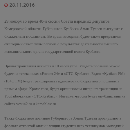
28.11.2016
29 ноября во время 48-й сессии Совета народных депутатов
Кемеровской области Губернатор Кузбасса Аман Тулеев выступит с
бюджетным посланием.
Во время заседания будет также представлен
ежегодный отчёт главы региона о результатах деятельности высшего
исполнительного органа государственной власти Кузбасса.
Прямая трансляция начнется в 10 часов утра. Увидеть послание можно
будет на телеканалах «Россия 24» и «СТС-Кузбасс». Радио «Кузбасс FM»
(104,5 FM) будет транслировать аудиоверсию бюджетного послания в
прямом эфире. Кроме того, будет организована интернет-трансляция на
YouTube-канале «СТС-Кузбасс». Интернет-версия будет опубликована на
сайтах vesti42.ru и kemoblast.ru.
Также бюджетное послание Губернатора Амана Тулеева прослушают в
формате открытой онлайн-лекции студенты всех техникумов, колледжей