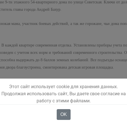
ение 9-ти этажного 54-квартирного дома по улице Советская. Ключи от д
ститель главы города Андрей Бахур.
нокая мама, участник боевых действий, а так же горожане, чьи дома по
В каждой квартире современная отделка. Установлены приборы учета пот
озведен с учетом всех норм и требований современного строительства. О
 способна выдержать до 8 баллов земных колебаний. Все подъезды осна
я двора благоустроена, смонтирована детская игровая площадка.
2 школы, 4 детских сада, филиал Кемеровского государственного универ
Этот сайт использует cookie для хранения данных.
Продолжая использовать сайт, Вы даете свое согласие на
работу с этими файлами.
OK