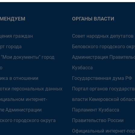
ОМЕНДУЕМ
ОРГАНЫ ВЛАСТИ
ения граждан
Совет народных депутатов
рт города
Беловского городского окр
 "Мои документы" город
Администрация Правитель
о
Кузбасса
ика в отношении
Государственная дума РФ
отки персональных данных
Портал органов государст
ициальном интернет-
власти Кемеровской облас
ле Администрации
Парламент Кузбасса
ского городского округа
Правительство России
Официальный интернет-пор