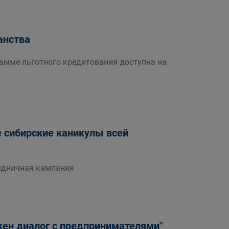
анства
амме льготного кредитования доступна на
 сибирские каникулы всей
аздничная кампания
жен диалог с предпринимателями"