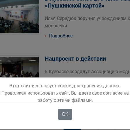
«Пушкинской картой»
Илья Середюк поручил учреждениям 
молодежи
Подробнее
Нацпроект в действии
В Кузбассе создадут Ассоциацию мод
Подробнее
Этот сайт использует cookie для хранения данных.
Продолжая использовать сайт, Вы даете свое согласие на
работу с этими файлами.
OK
1
2
3