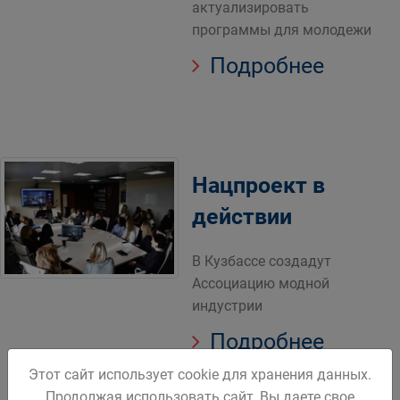
актуализировать
программы для молодежи
Подробнее
Нацпроект в
действии
В Кузбассе создадут
Ассоциацию модной
индустрии
Подробнее
Этот сайт использует cookie для хранения данных.
Продолжая использовать сайт, Вы даете свое