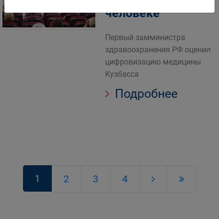
человеке
Первый замминистра
здравоохранения РФ оценил
цифровизацию медицины
Кузбасса
Подробнее
1
2
3
4