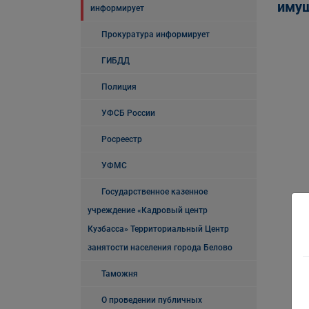
имущ
информирует
Прокуратура информирует
ГИБДД
Полиция
УФСБ России
Росреестр
УФМС
Государственное казенное
учреждение «Кадровый центр
Кузбасса» Территориальный Центр
занятости населения города Белово
Таможня
О проведении публичных