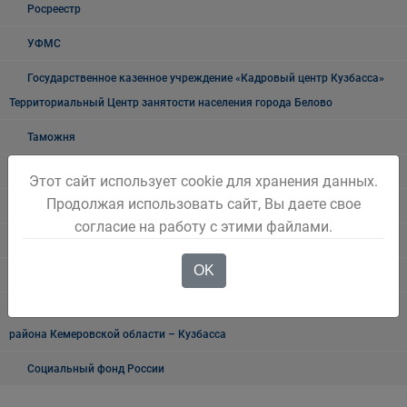
Росреестр
УФМС
Государственное казенное учреждение «Кадровый центр Кузбасса»
Территориальный Центр занятости населения города Белово
Таможня
О проведении публичных мероприятий
Этот сайт использует cookie для хранения данных.
Продолжая использовать сайт, Вы даете свое
"Мои документы" г. Белово
согласие на работу с этими файлами.
Прокуратура разъясняет
OK
Транспортная прокуратура информирует
Военный комиссариат городов Белово и Гурьевск, Беловского
района Кемеровской области – Кузбасса
Социальный фонд России