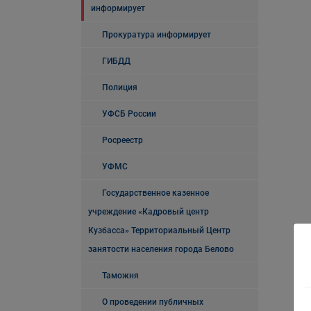
информирует
Прокуратура информирует
ГИБДД
Полиция
УФСБ России
Росреестр
УФМС
Государственное казенное
учреждение «Кадровый центр
Кузбасса» Территориальный Центр
занятости населения города Белово
Таможня
О проведении публичных