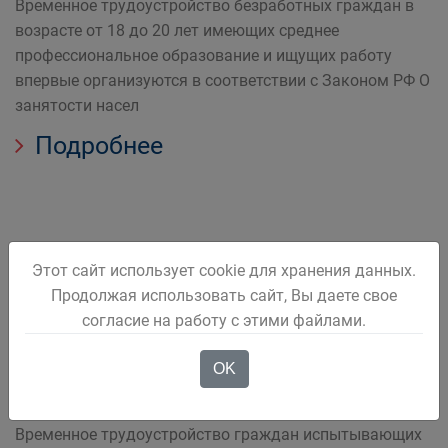
Временное трудоустройство безработных граждан в
возрасте от 18 до 20 лет имеющих среднее
профессиональное образование и ищущих работу
впервые организуются в соответствии с Законом РФ О
занятости насел
Подробнее
Этот сайт использует cookie для хранения данных.
Организация временного
Продолжая использовать сайт, Вы даете свое
трудоустройства безработных
согласие на работу с этими файлами.
граждан, испытывающих
OK
трудности в поиске работы
Временное трудоустройство граждан испытывающих