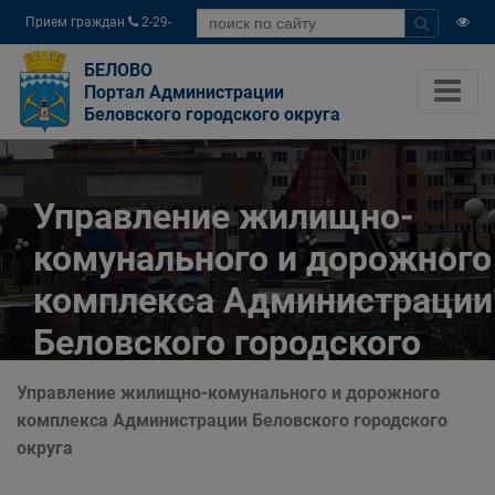
Прием граждан
2-29-
04
БЕЛОВО
Портал Администрации
Беловского городского округа
Управление жилищно-
комунального и дорожного
комплекса Администрации
Беловского городского
округа
Управление жилищно-комунального и дорожного
комплекса Администрации Беловского городского
Главная
Органы власти
округа
Муниципальные учреждения
Управление жилищно-комунального и