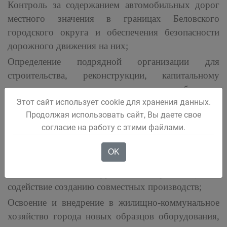
Контроль за содержанием автомобильных дорог
местного значения в границах Беловского
городского округа и обеспечения безопасности
дорожного движения на них;
Определение подрядной организации для
строительства, реконструкции, капитальному
ремонту, ремонту и содержанию автомобильных
дорог общего пользования местного значения,
Этот сайт использует cookie для хранения данных.
Продолжая использовать сайт, Вы даете свое
мостов и иных транспортных, инженерных
согласие на работу с этими файлами.
сооружений»;
Осуществление научно-технического
OK
сотрудничества с соответствующими
отечественными и зарубежными организациями,
содействие созданию совместных производств;
Освоение и внедрение в жилищно-коммунальное
хозяйство города новых образцов оборудования,