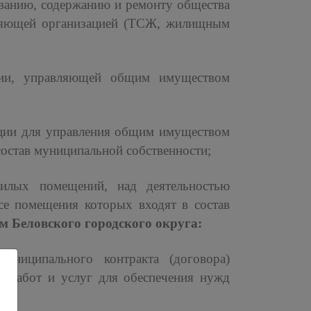
ванию, содержанию и ремонту общества
ляющей организацией (ТСЖ, жилищным
ции, управляющей общим имуществом
ции для управления общим имуществом
остав муниципальной собственности;
жилых помещений, над деятельностью
е помещения которых входят в состав
ем Беловского городского округа:
ниципального контракта (договора)
в, работ и услуг для обеспечения нужд