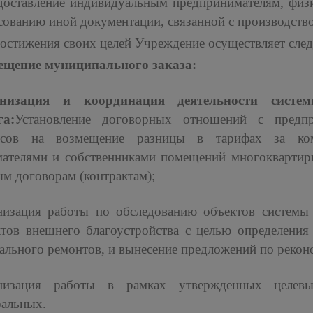
едоставление индивидуальным предпринимателям, физ
сованию иной документации, связанной с производство
остижения своих целей Учреждение осуществляет сле
ещение муниципального заказа:
низация и координация деятельности сист
га:
Установление договорных отношений с предпр
рсов на возмещение разницы в тарифах за ком
мателями и собственниками помещений многоквартир
м договорам (контрактам);
низация работы по обследованию объектов системы
ктов внешнего благоустройства с целью определения
ального ремонтов, и вынесение предложений по рекон
низация работы в рамках утвержденных целевы
ральных.