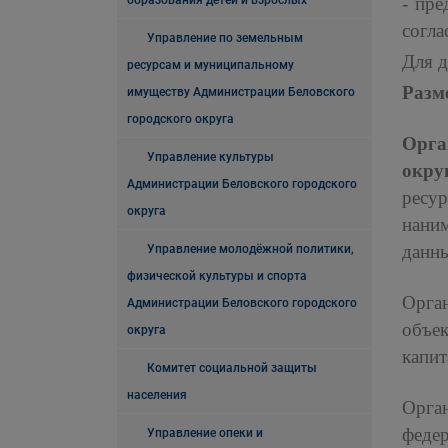
образования детей и взрослых
- пр
согла
Управление по земельным
Для д
ресурсам и муниципальному
Разм
имуществу Администрации Беловского
городского округа
Орга
Управление культуры
окру
Администрации Беловского городского
ресу
округа
нани
данны
Управление молодёжной политики,
физической культуры и спорта
Орга
Администрации Беловского городского
объе
округа
капит
Комитет социальной защиты
населения
Орга
феде
Управление опеки и