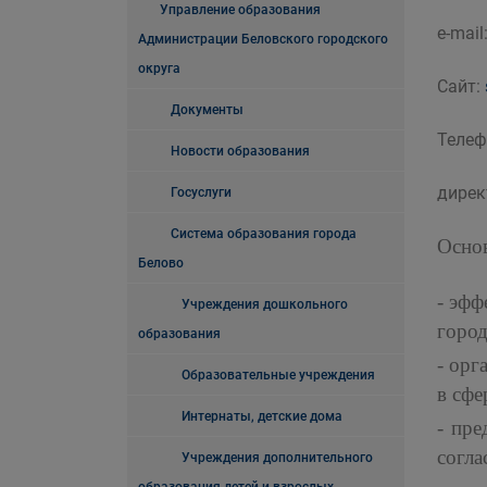
Управление образования
e-mail
Администрации Беловского городского
округа
Сайт:
Документы
Телеф
Новости образования
дирек
Госуслуги
Система образования города
Основ
Белово
- эфф
Учреждения дошкольного
город
образования
- орг
Образовательные учреждения
в сфе
Интернаты, детские дома
- пр
согл
Учреждения дополнительного