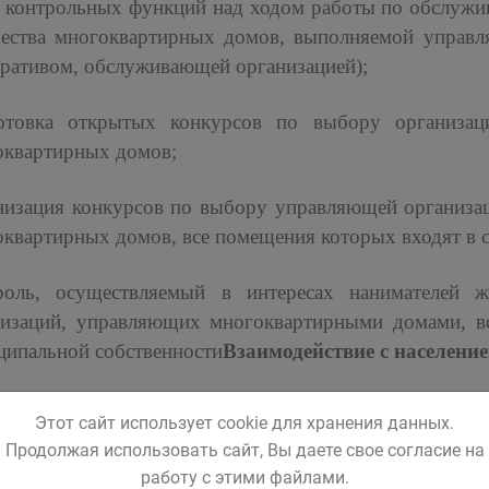
, контрольных функций над ходом работы по обслужи
ества многоквартирных домов, выполняемой управ
ративом, обслуживающей организацией);
отовка открытых конкурсов по выбору организа
оквартирных домов;
низация конкурсов по выбору управляющей организа
квартирных домов, все помещения которых входят в с
роль, осуществляемый в интересах нанимателей 
низаций, управляющих многоквартирными домами, вс
ципальной собственности
Взаимодействие с населени
роль над ходом работ, выполняемых в рамках му
Этот сайт использует cookie для хранения данных.
ченного по результатам проведения закупок товаро
Продолжая использовать сайт, Вы даете свое согласие на
ского городского округа;
работу с этими файлами.