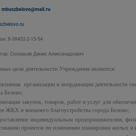
:
mbuszbelovo@mail.ru
szbelovo.ru
он: 8-38452-2-15-54
тор: Соловьев Денис Александрович
ные цели деятельности Учреждения являются:
ективная организации и координации деятельности с
а Белово;
анизация закупок, товаров, работ и услуг для обеспе
ре ЖКХ и внешнего благоустройства города Белово;
едоставление индивидуальным предпринимателям, физ
асованию проектов по изменению планировки жилых и