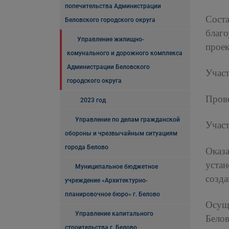
попечительства Администрации
Сост
Беловского городского округа
благ
Управление жилищно-
проек
комунального и дорожного комплекса
Администрации Беловского
Участ
городского округа
Прове
2023 год
Управление по делам гражданской
Участ
обороны и чрезвычайным ситуациям
города Белово
Оказ
устан
Муниципальное бюджетное
созда
учреждение «Архитектурно-
планировочное бюро» г. Белово
Осущ
Управление капитального
Бело
строительства г. Белово