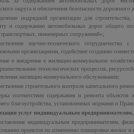
роль за содержанием автомобильных дорог местн
ского округа и обеспечения безопасности дорожного 
деление подрядной организации для строительства, 
нту и содержанию автомобильных дорог общего поль
 транспортных, инженерных сооружений»;
ествление научно-технического сотрудничества с
ежными организациями, содействие созданию совмест
ение и внедрение в жилищно-коммунальное хозяйство
ршенствование технологических процессов, ресурсос
евления жилищно-коммунального обслуживания;
ствление строительного контроля капитального ремо
ерка соответствия содержания и ремонта объектов 
его благоустройства, установленных нормами и Прав
изация услуг индивидуальным предпринимателям,
оставление индивидуальным предпринимателям, физи
асованию проектов по изменению планировки жилых и