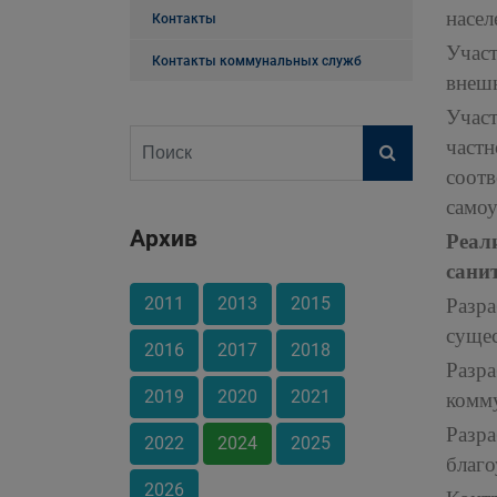
насел
Контакты
Участ
Контакты коммунальных служб
внешн
Участ
част
соот
самоу
Архив
Реал
сани
2011
2013
2015
Разр
сущес
2016
2017
2018
Разра
2019
2020
2021
комму
Разр
2022
2024
2025
благо
2026