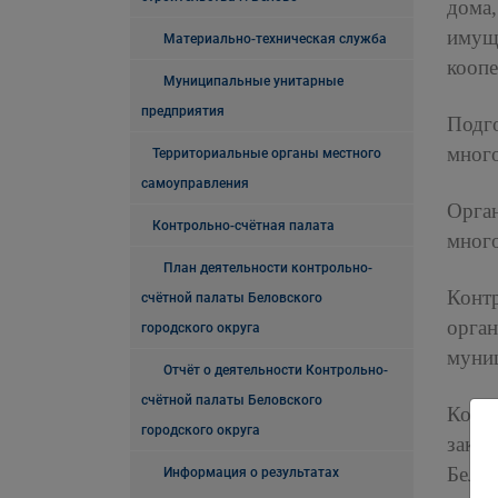
дома
имущ
Материально-техническая служба
коопе
Муниципальные унитарные
предприятия
Подг
мног
Территориальные органы местного
самоуправления
Орга
Контрольно-счётная палата
много
План деятельности контрольно-
Конт
счётной палаты Беловского
орга
городского округа
муни
Отчёт о деятельности Контрольно-
счётной палаты Беловского
Конт
городского округа
заклю
Белов
Информация о результатах