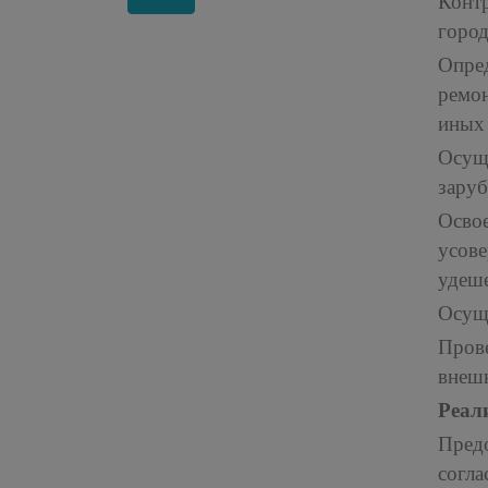
Конт
город
Опре
ремо
иных
Осущ
заруб
Осво
усове
удеш
Осуще
Пров
внешн
Реал
Пред
согл