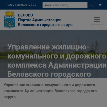
Прием граждан
2-29-
04
БЕЛОВО
Портал Администрации
Беловского городского округа
Управление жилищно-
комунального и дорожного
комплекса Администрации
Беловского городского
округа
Управление жилищно-комунального и дорожного
комплекса Администрации Беловского городского
Главная
Органы власти
округа
Муниципальные учреждения
Управление жилищно-комунального и